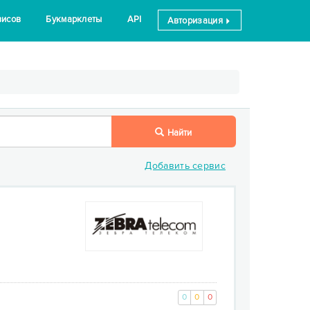
висов
Букмарклеты
API
Авторизация
Найти
Добавить сервис
0
0
0