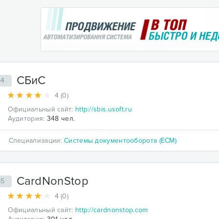
СБиС
54
4 (0)
Официальный сайт:
http://sbis.usoft.ru
Аудитория:
348 чел.
Специализации:
Системы документооборота (ECM)
CardNonStop
55
4 (0)
Официальный сайт:
http://cardnonstop.com