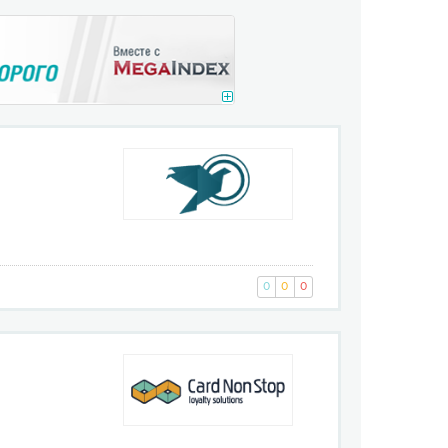
0
0
0