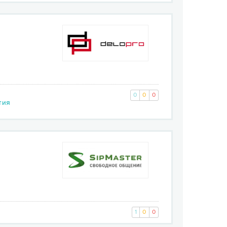
0
0
0
тия
1
0
0