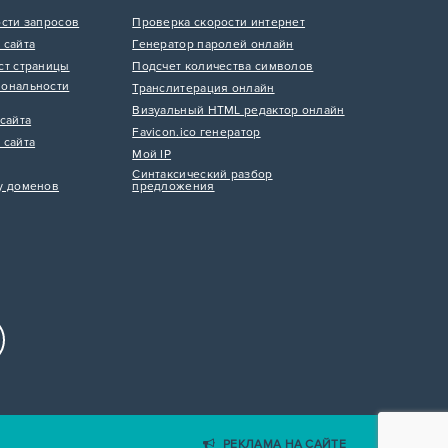
ости запросов
Проверка скорости интернет
 сайта
Генератор паролей онлайн
ст страницы
Подсчет количества символов
ональности
Транслитерация онлайн
Визуальный HTML редактор онлайн
сайта
Favicon.ico генератор
 сайта
Мой IP
Синтаксический разбор
у доменов
предложения
РЕКЛАМА НА САЙТЕ