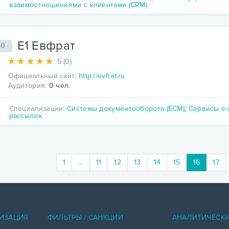
взаимоотношениями с клиентами (CRM)
Е1 Евфрат
60
5 (0)
Официальный сайт:
http://evfrat.ru
Аудитория:
0 чел.
Специализации:
Системы документооборота (ECM)
,
Сервисы e-
рассылок
(current)
1
...
11
12
13
14
15
16
17
ИЗАЦИЯ
ФИЛЬТРЫ / САНКЦИИ
АНАЛИТИЧЕСК