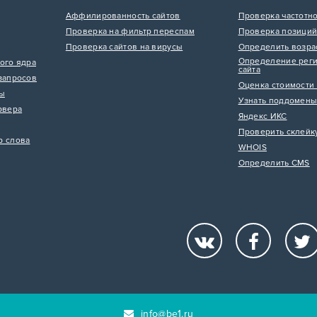
Аффилированность сайтов
Проверка частотн
Проверка на фильтр переспам
Проверка позиций
Проверка сайтов на вирусы
Определить возра
Определение реги
ого ядра
сайта
запросов
Оценка стоимости 
цы
Узнать поддомены
рвера
Яндекс ИКС
Проверить склейк
р слова
WHOIS
Определить CMS
info@be1.ru