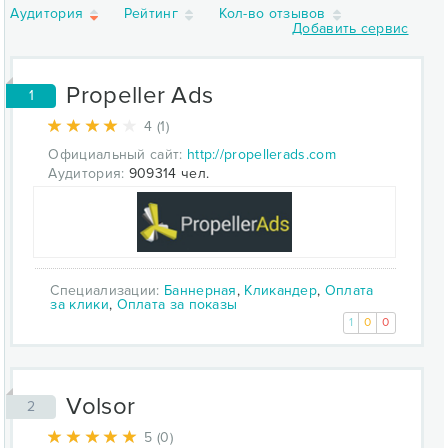
Аудитория
Рейтинг
Кол-во отзывов
Добавить сервис
Propeller Ads
1
4 (1)
Официальный сайт:
http://propellerads.com
Аудитория:
909314 чел.
Специализации:
Баннерная
,
Кликандер
,
Оплата
за клики
,
Оплата за показы
1
0
0
Volsor
2
5 (0)