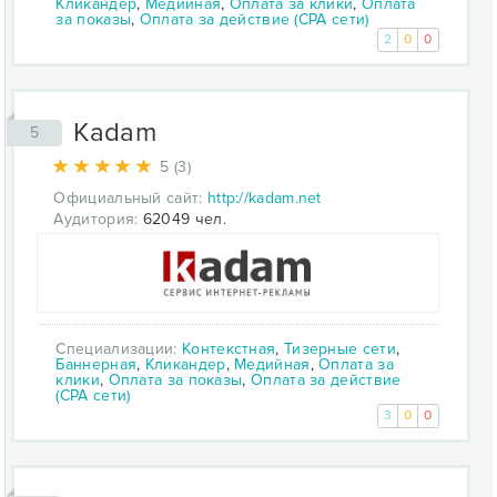
Кликандер
,
Медийная
,
Оплата за клики
,
Оплата
за показы
,
Оплата за действие (CPA сети)
2
0
0
Kadam
5
5 (3)
Официальный сайт:
http://kadam.net
Аудитория:
62049 чел.
Специализации:
Контекстная
,
Тизерные сети
,
Баннерная
,
Кликандер
,
Медийная
,
Оплата за
клики
,
Оплата за показы
,
Оплата за действие
(CPA сети)
3
0
0