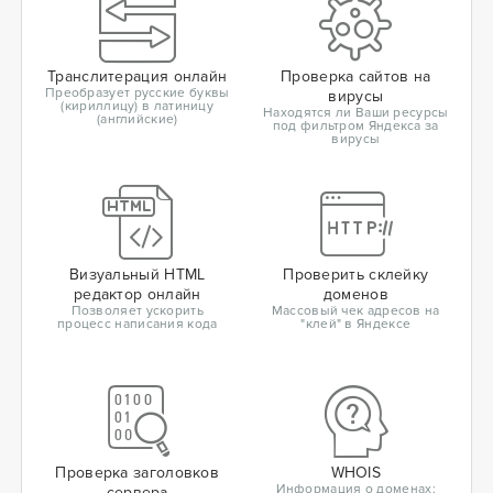
Транслитерация онлайн
Проверка сайтов на
Преобразует русские буквы
вирусы
(кириллицу) в латиницу
Находятся ли Ваши ресурсы
(английские)
под фильтром Яндекса за
вирусы
Визуальный HTML
Проверить склейку
редактор онлайн
доменов
Позволяет ускорить
Массовый чек адресов на
процесс написания кода
"клей" в Яндексе
Проверка заголовков
WHOIS
Информация о доменах:
сервера