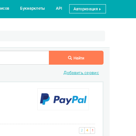
висов
Букмарклеты
API
Авторизация
Найти
Добавить сервис
2
4
1