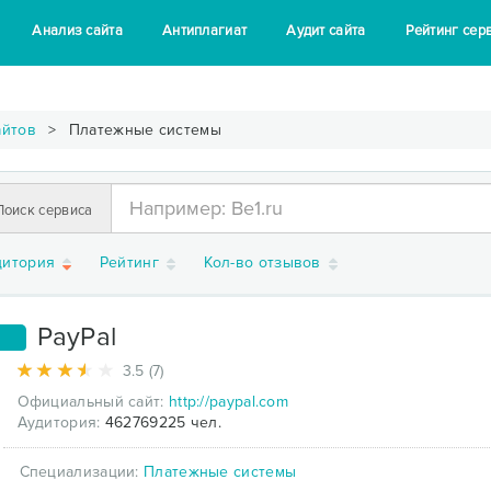
Анализ сайта
Антиплагиат
Аудит сайта
Рейтинг сер
айтов
Платежные системы
Поиск сервиса
дитория
Рейтинг
Кол-во отзывов
PayPal
1
3.5 (7)
Официальный сайт:
http://paypal.com
Аудитория:
462769225 чел.
Специализации:
Платежные системы