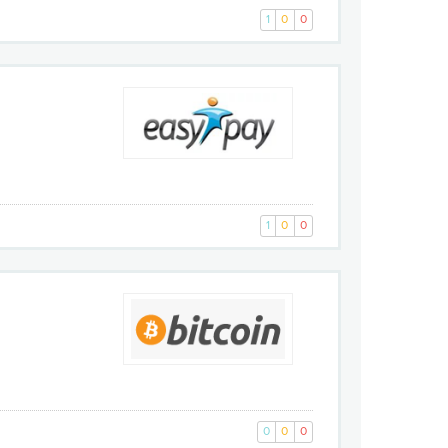
1
0
0
1
0
0
0
0
0