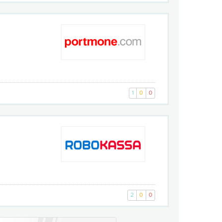
1
0
0
2
0
0