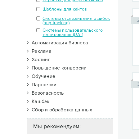
Шаблоны для сайтов
Системы отслеживания ошибок
(bug tracking)
Системы пользовательского
тестирования (UAT)
Автоматизация бизнеса
Реклама
Хостинг
Повышение конверсии
Обучение
Партнерки
Безопасность
Кэшбэк
Сбор и обработка данных
Мы рекомендуем: