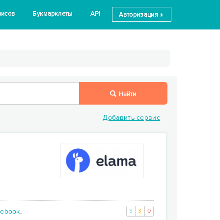
висов
Букмарклеты
API
Авторизация
Найти
Добавить сервис
cebook
,
3
3
0