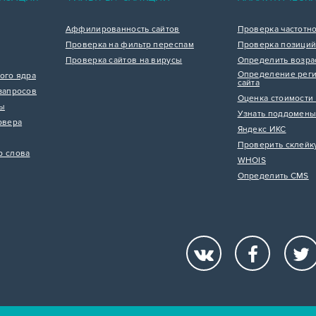
Аффилированность сайтов
Проверка частотн
Проверка на фильтр переспам
Проверка позиций
Проверка сайтов на вирусы
Определить возра
Определение реги
ого ядра
сайта
запросов
Оценка стоимости 
цы
Узнать поддомены
рвера
Яндекс ИКС
Проверить склейк
р слова
WHOIS
Определить CMS