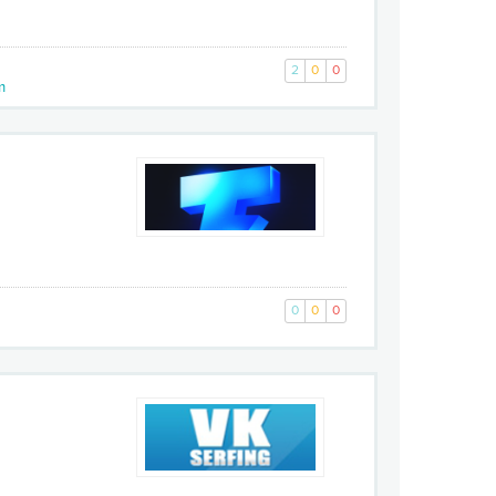
2
0
0
m
0
0
0