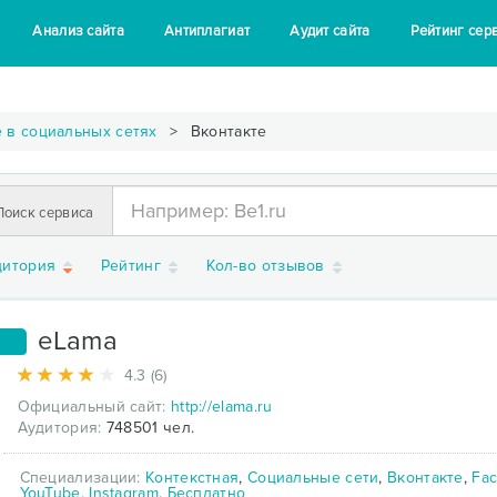
Анализ сайта
Антиплагиат
Аудит сайта
Рейтинг сер
 в социальных сетях
Вконтакте
Поиск сервиса
дитория
Рейтинг
Кол-во отзывов
eLama
1
4.3 (6)
Официальный сайт:
http://elama.ru
Аудитория:
748501 чел.
Специализации:
Контекстная
,
Социальные сети
,
Вконтакте
,
Fa
YouTube
,
Instagram
,
Бесплатно