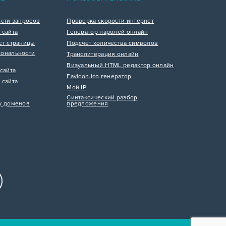
ости запросов
Проверка скорости интернет
 сайта
Генератор паролей онлайн
ст страницы
Подсчет количества символов
ональности
Транслитерация онлайн
Визуальный HTML редактор онлайн
сайта
Favicon.ico генератор
 сайта
Мой IP
Синтаксический разбор
у доменов
предложения