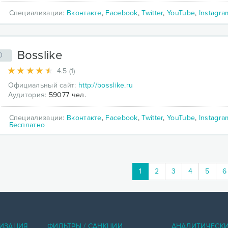
Специализации:
Вконтакте
,
Facebook
,
Twitter
,
YouTube
,
Instagra
Bosslike
0
4.5 (1)
Официальный сайт:
http://bosslike.ru
Аудитория:
59077 чел.
Специализации:
Вконтакте
,
Facebook
,
Twitter
,
YouTube
,
Instagra
Бесплатно
1
2
3
4
5
6
ИЗАЦИЯ
ФИЛЬТРЫ / САНКЦИИ
АНАЛИТИЧЕСК