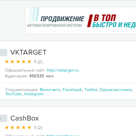
VKTARGET
4
5 (2)
Официальный сайт:
http://vktarget.ru
Аудитория:
456530 чел.
Специализации:
Вконтакте
,
Facebook
,
Twitter
,
Одноклассники
,
YouTube
,
Instagram
CashBox
5
5 (2)