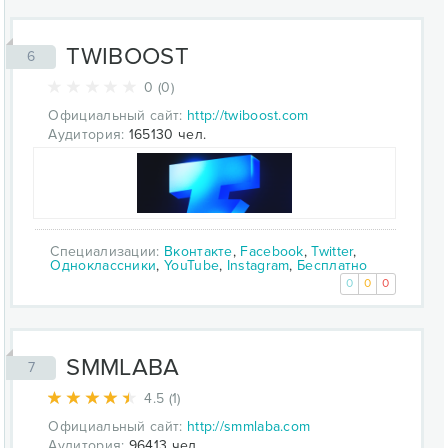
TWIBOOST
6
0 (0)
Официальный сайт:
http://twiboost.com
Аудитория:
165130 чел.
Специализации:
Вконтакте
,
Facebook
,
Twitter
,
Одноклассники
,
YouTube
,
Instagram
,
Бесплатно
0
0
0
SMMLABA
7
4.5 (1)
Официальный сайт:
http://smmlaba.com
Аудитория:
96413 чел.