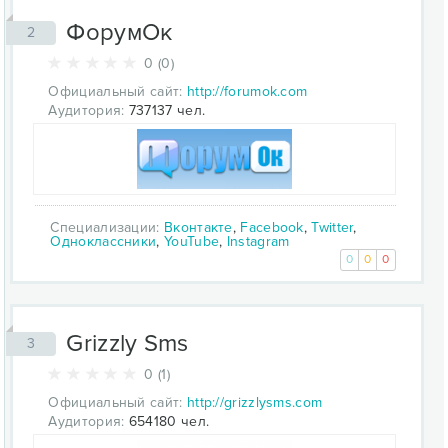
ФорумОк
2
0 (0)
Официальный сайт:
http://forumok.com
Аудитория:
737137 чел.
Специализации:
Вконтакте
,
Facebook
,
Twitter
,
Одноклассники
,
YouTube
,
Instagram
0
0
0
Grizzly Sms
3
0 (1)
Официальный сайт:
http://grizzlysms.com
Аудитория:
654180 чел.