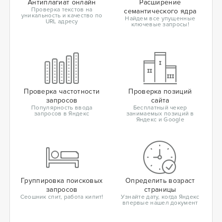
Антиплагиат онлайн
Расширение
Проверка текстов на
семантического ядра
уникальность и качество по
Найдем все упущенные
URL адресу
ключевые запросы!
Проверка частотности
Проверка позиций
запросов
сайта
Популярность ввода
Бесплатный чекер
запросов в Яндекс
занимаемых позиций в
Яндекс и Google
Группировка поисковых
Определить возраст
запросов
страницы
Сеошник спит, работа кипит!
Узнайте дату, когда Яндекс
впервые нашел документ