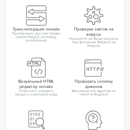
Транслитерация онлайн
Проверка сайтов на
Преобразует русские буквы
вирусы
(кириллицу) в латиницу
Находятся ли Ваши ресурсы
(английские)
под фильтром Яндекса за
вирусы
Визуальный HTML
Проверить склейку
редактор онлайн
доменов
Позволяет ускорить
Массовый чек адресов на
процесс написания кода
"клей" в Яндексе