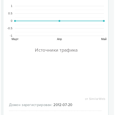
1
0.5
0
-0.5
-1
Март
Апр
Май
Источники трафика
от SimilarWeb
Домен зарегистрирован:
2012-07-20