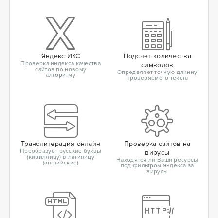
Яндекс ИКС
Подсчет количества
Проверка индекса качества
символов
сайтов по новому
Определяет точную длинну
алгоритму
проверяемого текста
Транслитерация онлайн
Проверка сайтов на
Преобразует русские буквы
вирусы
(кириллицу) в латиницу
Находятся ли Ваши ресурсы
(английские)
под фильтром Яндекса за
вирусы