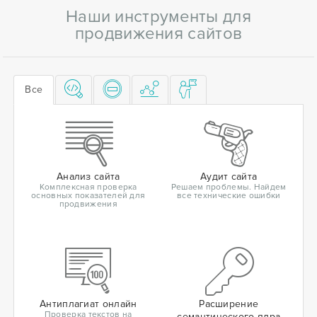
Наши инструменты для
продвижения сайтов
Все
Анализ сайта
Аудит сайта
Комплексная проверка
Решаем проблемы. Найдем
основных показателей для
все технические ошибки
продвижения
Антиплагиат онлайн
Расширение
Проверка текстов на
семантического ядра