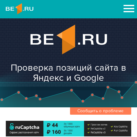
Проверка позиций сайта в
Яндекс и Google
Сообщить о проблеме