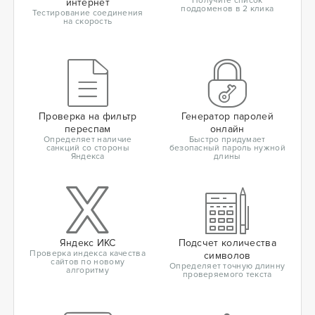
Получите список
интернет
поддоменов в 2 клика
Тестирование соединения
на скорость
Проверка на фильтр
Генератор паролей
переспам
онлайн
Определяет наличие
Быстро придумает
санкций со стороны
безопасный пароль нужной
Яндекса
длины
Яндекс ИКС
Подсчет количества
Проверка индекса качества
символов
сайтов по новому
Определяет точную длинну
алгоритму
проверяемого текста