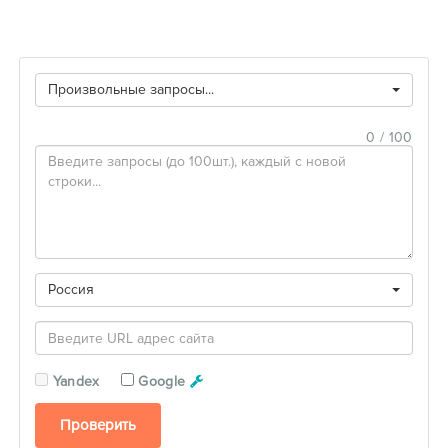
Произвольные запросы...
0
/ 100
Россия
Yandex
Google
Проверить