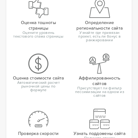
Оценка тошноты
Определение
страницы
региональности сайта
Оцените уровень
Узнайте где привязан
текстового спама страницы
проект, есть ли бонус в
ранжировании
Оценка стоимости сайта
Аффилированность
Автоматический расчет
сайтов
рыночной цены по
Присутствует ли фильтр
формуле
пессимизации на одном из
сайтов
Проверка скорости
Узнать поддомены сайта