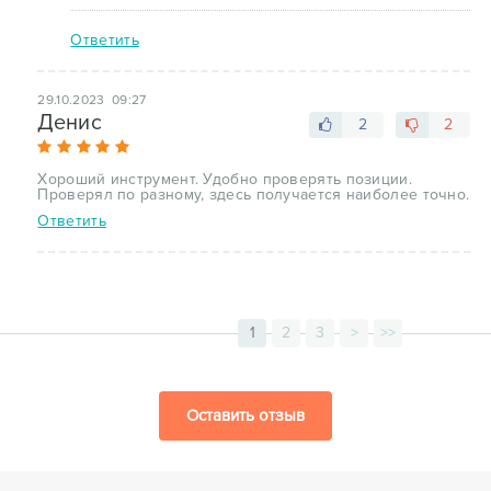
Ответить
29.10.2023 09:27
Денис
2
2
Хороший инструмент. Удобно проверять позиции.
Проверял по разному, здесь получается наиболее точно.
Ответить
1
2
3
>
>>
Оставить отзыв