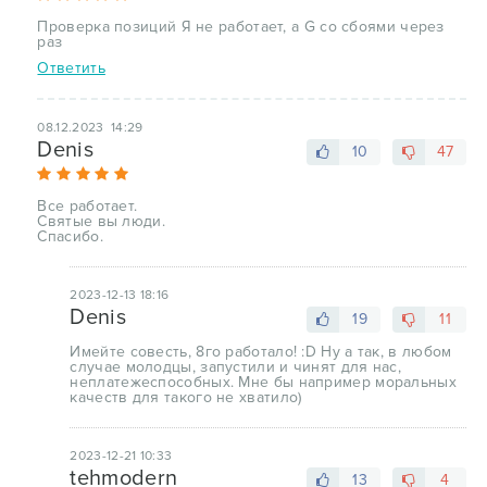
Проверка позиций Я не работает, а G со сбоями через
раз
Ответить
08.12.2023 14:29
Denis
10
47
Все работает.
Святые вы люди.
Спасибо.
2023-12-13 18:16
Denis
19
11
Имейте совесть, 8го работало! :D Ну а так, в любом
случае молодцы, запустили и чинят для нас,
неплатежеспособных. Мне бы например моральных
качеств для такого не хватило)
2023-12-21 10:33
tehmodern
13
4