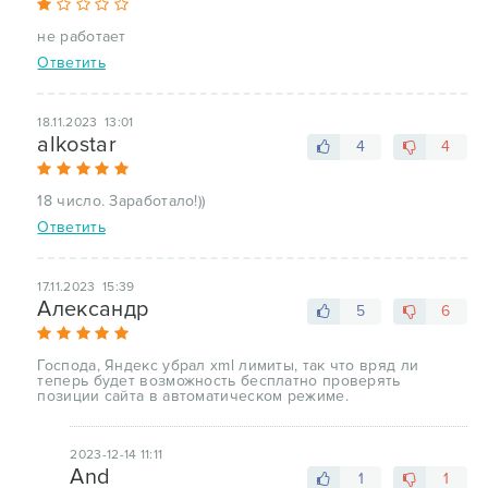
не работает
Ответить
18.11.2023 13:01
alkostar
4
4
18 число. Заработало!))
Ответить
17.11.2023 15:39
Александр
5
6
Господа, Яндекс убрал xml лимиты, так что вряд ли
теперь будет возможность бесплатно проверять
позиции сайта в автоматическом режиме.
2023-12-14 11:11
And
1
1