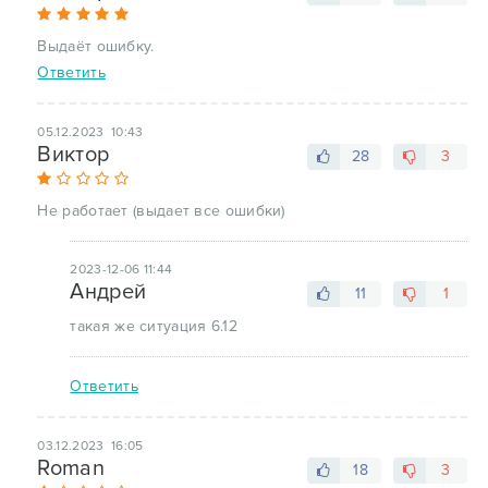
Выдаёт ошибку.
Ответить
05.12.2023 10:43
Виктор
28
3
Не работает (выдает все ошибки)
2023-12-06 11:44
Андрей
11
1
такая же ситуация 6.12
Ответить
03.12.2023 16:05
Roman
18
3