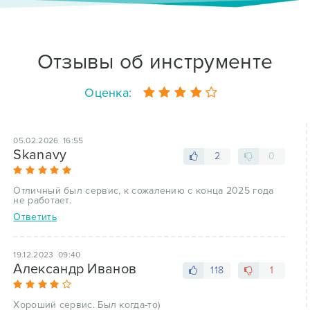
Отзывы об инструменте
Оценка:
05.02.2026 16:55
Skanavy
2
0
Отличный был сервис, к сожалению с конца 2025 года
не работает.
Ответить
19.12.2023 09:40
Александр Иванов
118
1
Хороший сервис. Был когда-то)