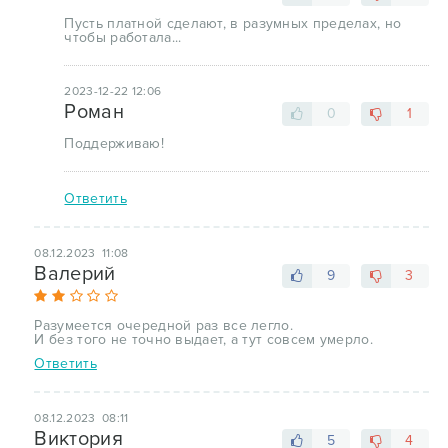
Пусть платной сделают, в разумных пределах, но
чтобы работала...
2023-12-22 12:06
Роман
0
1
Поддерживаю!
Ответить
08.12.2023 11:08
Валерий
9
3
Разумеется очередной раз все легло.
И без того не точно выдает, а тут совсем умерло.
Ответить
08.12.2023 08:11
Виктория
5
4