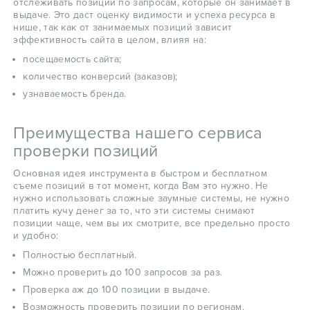
отслеживать позиции по запросам, которые он занимает в
выдаче. Это даст оценку видимости и успеха ресурса в
нише, так как от занимаемых позиций зависит
эффективность сайта в целом, влияя на:
посещаемость сайта;
количество конверсий (заказов);
узнаваемость бренда.
Преимущества нашего сервиса
проверки позиций
Основная идея инструмента в быстром и бесплатном
съеме позиций в тот момент, когда Вам это нужно. Не
нужно использовать сложные заумные системы, не нужно
платить кучу денег за то, что эти системы снимают
позиции чаще, чем вы их смотрите, все предельно просто
и удобно:
Полностью бесплатный.
Можно проверить до 100 запросов за раз.
Проверка аж до 100 позиции в выдаче.
Возможность проверить позиции по регионам.