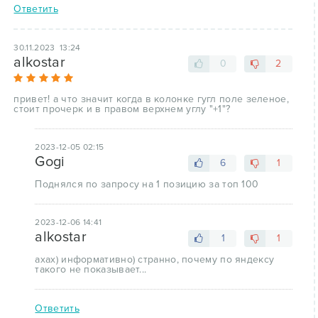
Ответить
30.11.2023 13:24
alkostar
0
2
привет! а что значит когда в колонке гугл поле зеленое,
стоит прочерк и в правом верхнем углу "+1"?
2023-12-05 02:15
Gogi
6
1
Поднялся по запросу на 1 позицию за топ 100
2023-12-06 14:41
alkostar
1
1
ахах) информативно) странно, почему по яндексу
такого не показывает...
Ответить