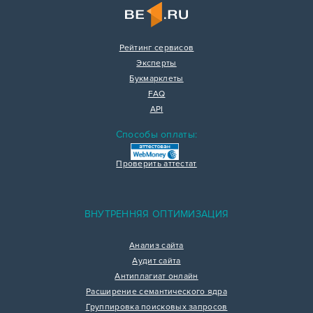
Рейтинг сервисов
Эксперты
Букмарклеты
FAQ
API
Способы оплаты:
Проверить аттестат
ВНУТРЕННЯЯ ОПТИМИЗАЦИЯ
Анализ сайта
Аудит сайта
Антиплагиат онлайн
Расширение семантического ядра
Группировка поисковых запросов