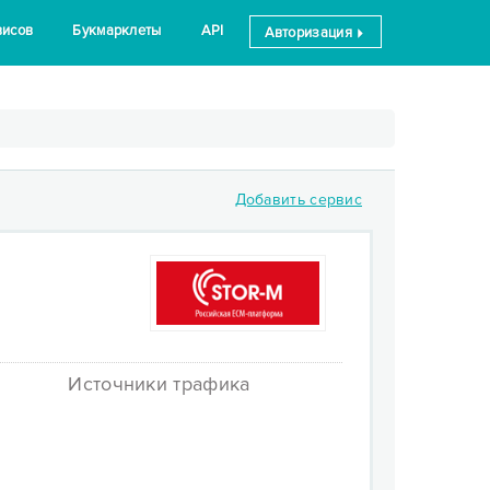
висов
Букмарклеты
API
Авторизация
Добавить сервис
Источники трафика