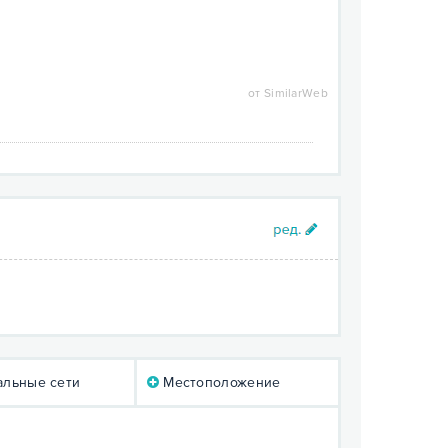
от SimilarWeb
льные сети
Местоположение