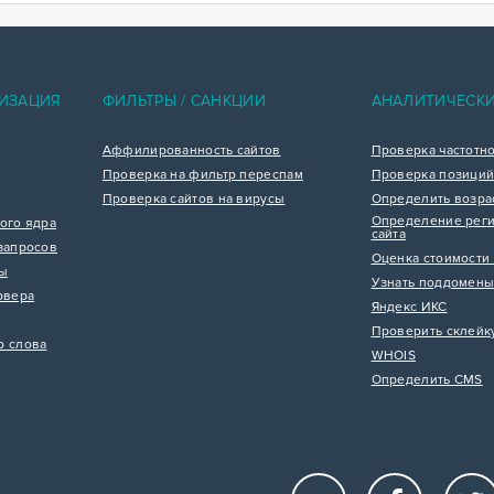
ИЗАЦИЯ
ФИЛЬТРЫ / САНКЦИИ
АНАЛИТИЧЕСК
Аффилированность сайтов
Проверка частотн
Проверка на фильтр переспам
Проверка позиций
Проверка сайтов на вирусы
Определить возра
Определение реги
ого ядра
сайта
запросов
Оценка стоимости 
цы
Узнать поддомены
рвера
Яндекс ИКС
Проверить склейк
р слова
WHOIS
Определить CMS