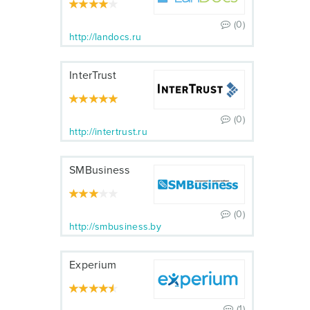
(0)
http://landocs.ru
InterTrust
(0)
http://intertrust.ru
SMBusiness
(0)
http://smbusiness.by
Experium
(1)