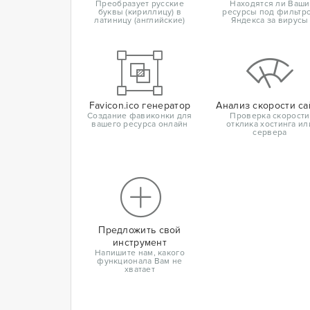
Преобразует русские
Находятся ли Ваши
буквы (кириллицу) в
ресурсы под фильтр
латиницу (английские)
Яндекса за вирусы
Favicon.ico генератор
Анализ скорости са
Создание фавиконки для
Проверка скорости
вашего ресурса онлайн
отклика хостинга ил
сервера
Предложить свой
инструмент
Напишите нам, какого
функционала Вам не
хватает