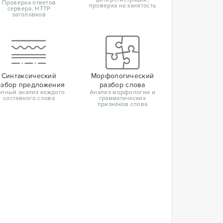
Проверка ответов
проверка на занятость
сервера, HTTP
заголовков
Синтаксический
Морфологический
азбор предложения
разбор слова
лный анализ каждого
Анализ морфологии и
составного слова
грамматических
признаков слова