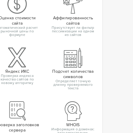
Оценка стоимости
Аффилированность
сайта
сайтов
втоматический расчет
Присутствует ли фильтр
рыночной цены по
пессимизации на одном
формуле
из сайтов
Яндекс ИКС
Подсчет количества
Проверка индекса
символов
качества сайтов по
Определяет точную
новому алгоритму
длинну проверяемого
текста
оверка заголовков
WHOIS
Информация о доменах:
сервера
дата регистрации,