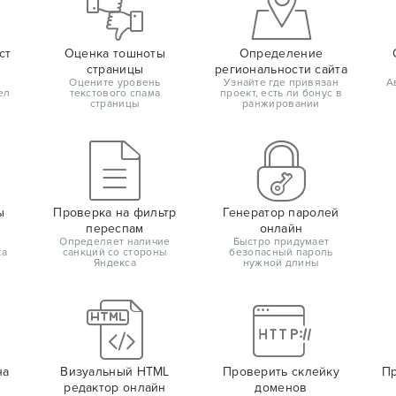
ст
Оценка тошноты
Определение
страницы
региональности сайта
Оцените уровень
Узнайте где привязан
А
ел
текстового спама
проект, есть ли бонус в
страницы
ранжировании
ы
Проверка на фильтр
Генератор паролей
переспам
онлайн
Определяет наличие
Быстро придумает
ка
санкций со стороны
безопасный пароль
Яндекса
нужной длины
на
Визуальный HTML
Проверить склейку
Пр
редактор онлайн
доменов