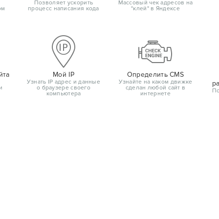
Позволяет ускорить
Массовый чек адресов на
ом
процесс написания кода
"клей" в Яндексе
йта
Мой IP
Определить CMS
Узнать IP адрес и данные
Узнайте на каком движке
р
и
о браузере своего
сделан любой сайт в
По
компьютера
интернете