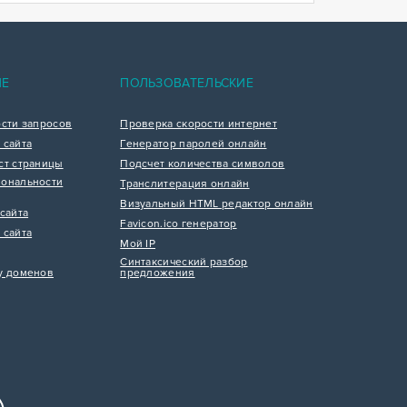
ИЕ
ПОЛЬЗОВАТЕЛЬСКИЕ
ости запросов
Проверка скорости интернет
 сайта
Генератор паролей онлайн
ст страницы
Подсчет количества символов
ональности
Транслитерация онлайн
Визуальный HTML редактор онлайн
сайта
Favicon.ico генератор
 сайта
Мой IP
Синтаксический разбор
у доменов
предложения