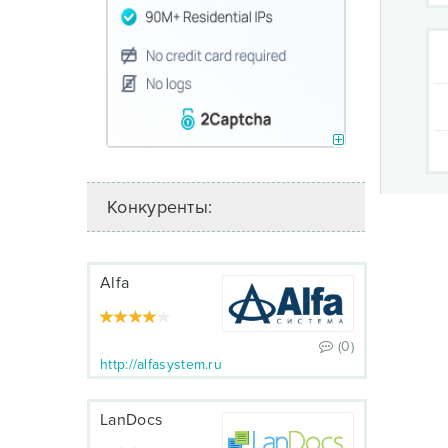
Конкуренты:
Alfa
(0)
http://alfasystem.ru
LanDocs