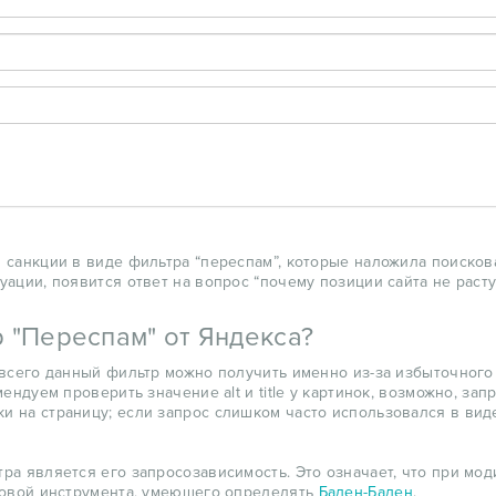
 санкции в виде фильтра “переспам”, которые наложила поискова
ации, появится ответ на вопрос “почему позиции сайта не расту
 "Переспам" от Яндекса?
 всего данный фильтр можно получить именно из-за избыточного
ендуем проверить значение alt и title у картинок, возможно, за
 на страницу; если запрос слишком часто использовался в виде
тра является его запросозависимость. Это означает, что при м
сновой инструмента, умеющего определять
Баден-Баден
.