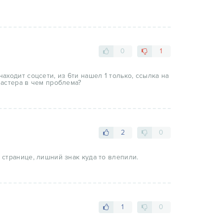
0
1
аходит соцсети, из 6ти нашел 1 только, ссылка на
мастера в чем проблема?
2
0
 странице, лишний знак куда то влепили.
1
0