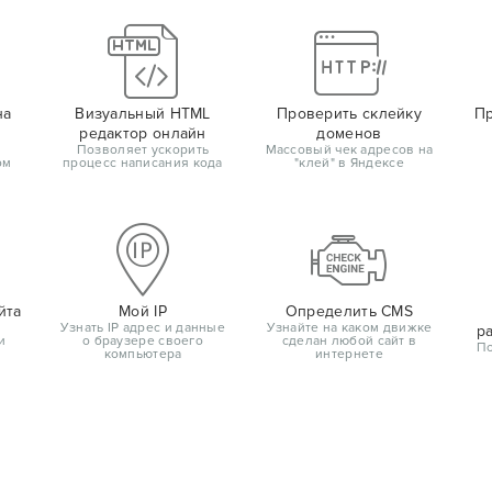
на
Визуальный HTML
Проверить склейку
Пр
редактор онлайн
доменов
Позволяет ускорить
Массовый чек адресов на
ом
процесс написания кода
"клей" в Яндексе
йта
Мой IP
Определить CMS
Узнать IP адрес и данные
Узнайте на каком движке
р
и
о браузере своего
сделан любой сайт в
По
компьютера
интернете