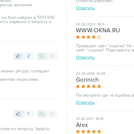
ектно.
Отлично работает
просов, включая
Ответить
т не был найден в ТОП-100
ость заданного запроса и
20.02.2022 19:11
WWW-OKNA.RU
Проверил сайт *ссылка* Не н
сайт: *ссылка* Подскажите 
2
0
Ответить
 значит ресурс попадает
23.04.2019 10:09
Gorinich
рументах переспама
Посмотрите где то ошибка в
Ответить
1
0
07.05.2017 19:19
Alex
спам по запросу "муфты