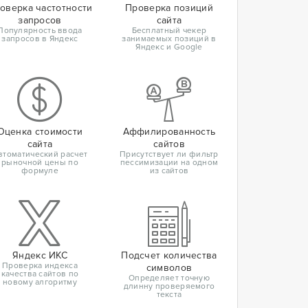
оверка частотности
Проверка позиций
запросов
сайта
Популярность ввода
Бесплатный чекер
запросов в Яндекс
занимаемых позиций в
Яндекс и Google
Оценка стоимости
Аффилированность
сайта
сайтов
втоматический расчет
Присутствует ли фильтр
рыночной цены по
пессимизации на одном
формуле
из сайтов
Яндекс ИКС
Подсчет количества
Проверка индекса
символов
качества сайтов по
Определяет точную
новому алгоритму
длинну проверяемого
текста