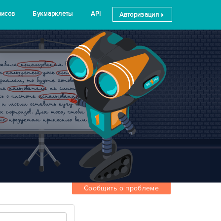
висов
Букмарклеты
API
Авторизация
Сообщить о проблеме