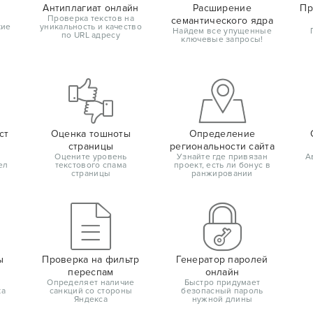
Антиплагиат онлайн
Расширение
Пр
Проверка текстов на
семантического ядра
кие
уникальность и качество
Найдем все упущенные
по URL адресу
ключевые запросы!
ст
Оценка тошноты
Определение
страницы
региональности сайта
Оцените уровень
Узнайте где привязан
А
ел
текстового спама
проект, есть ли бонус в
страницы
ранжировании
ы
Проверка на фильтр
Генератор паролей
переспам
онлайн
Определяет наличие
Быстро придумает
ка
санкций со стороны
безопасный пароль
Яндекса
нужной длины