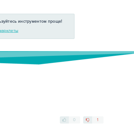
ьзуйтесь инструментом проще!
марклеты
0
1