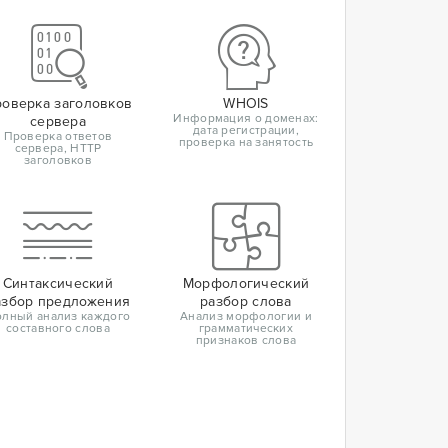
оверка заголовков
WHOIS
Информация о доменах:
сервера
дата регистрации,
Проверка ответов
проверка на занятость
сервера, HTTP
заголовков
Синтаксический
Морфологический
азбор предложения
разбор слова
лный анализ каждого
Анализ морфологии и
составного слова
грамматических
признаков слова