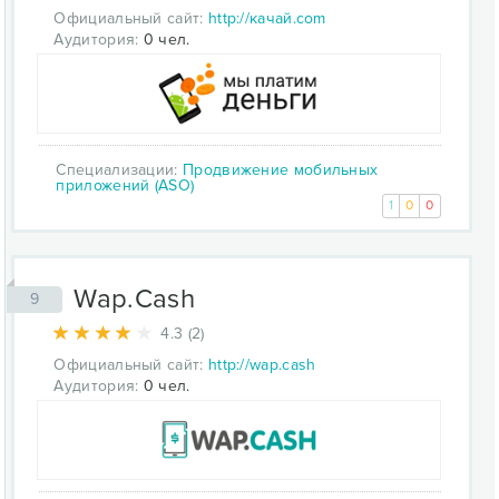
Официальный сайт:
http://качай.com
Аудитория:
0 чел.
Специализации:
Продвижение мобильных
приложений (ASO)
1
0
0
Wap.Cash
9
4.3 (2)
Официальный сайт:
http://wap.cash
Аудитория:
0 чел.