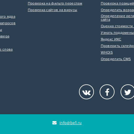
Проверка на фильтр переспам
Проверка позиций
Проверка сайтов на вирусы
Определить возра
Определение реги
ого ядра
сайта
запросов
Оценка стоимости 
цы
Узнать поддомены
рвера
Яндекс ИКС
Проверить склейк
р слова
WHOIS
Определить CMS
info@be1.ru