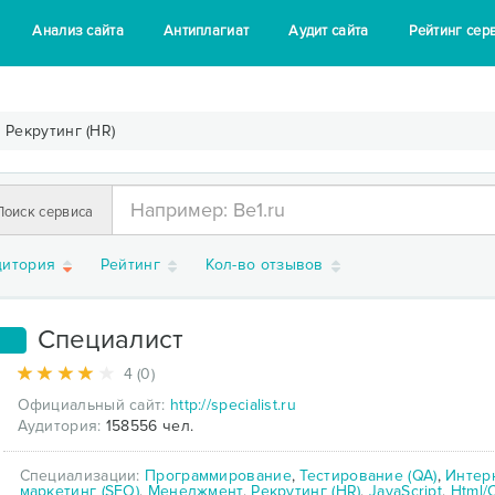
Анализ сайта
Антиплагиат
Аудит сайта
Рейтинг сер
Рекрутинг (HR)
Поиск сервиса
дитория
Рейтинг
Кол-во отзывов
Специалист
1
4 (0)
Официальный сайт:
http://specialist.ru
Аудитория:
158556 чел.
Специализации:
Программирование
,
Тестирование (QA)
,
Интер
маркетинг (SEO)
,
Менеджмент
,
Рекрутинг (HR)
,
JavaScript
,
Html/