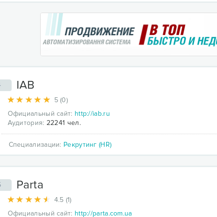
IAB
4
5 (0)
Официальный сайт:
http://iab.ru
Аудитория:
22241 чел.
Специализации:
Рекрутинг (HR)
Parta
5
4.5 (1)
Официальный сайт:
http://parta.com.ua