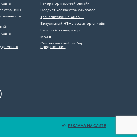
 сайта
Генератор паролей онлайн
ст страницы
Подсчет количества символов
ональности
Транслитерация онлайн
Визуальный HTML редактор онлайн
сайта
Favicon.ico генератор
 сайта
Мой IP
Синтаксический разбор
у доменов
предложения
РЕКЛАМА НА САЙТЕ