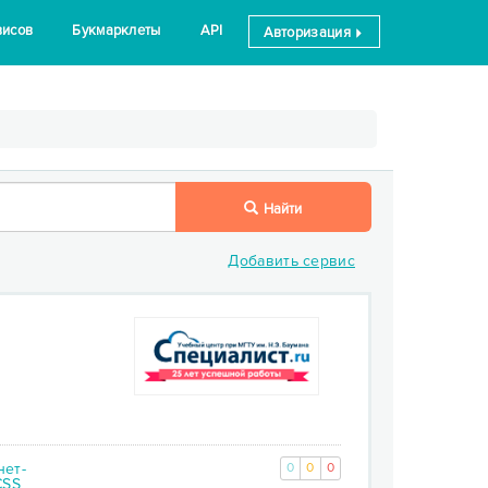
висов
Букмарклеты
API
Авторизация
Найти
Добавить сервис
нет-
0
0
0
CSS