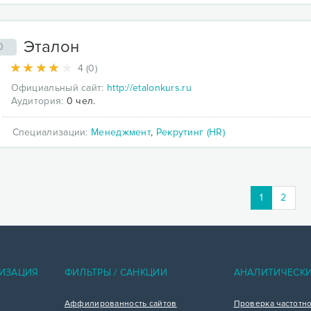
Эталон
0
4 (0)
Официальный сайт:
http://etalonkurs.ru
Аудитория:
0 чел.
Специализации:
Менеджмент
,
Рекрутинг (HR)
1
2
ИЗАЦИЯ
ФИЛЬТРЫ / САНКЦИИ
АНАЛИТИЧЕСК
Аффилированность сайтов
Проверка частотн