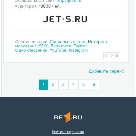
Официальный сайт:
http://jet-s.ru
Аудитория:
18838 чел.
Специализации:
Социальные сети
,
Интернет-
маркетинг (SEO)
,
Вконтакте
,
Twitter
,
Одноклассники
,
YouTube
,
Instagram
0
0
0
Добавить сервис
1
2
3
4
5
6
Рейтинг сервисов