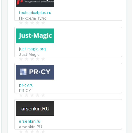
tools.pixelplus.ru
Пиксель Тулс
just-magic.org
Just-Magic
pr-cy.ru
PR-CY
arsenkin.ru
arsenkin.RU