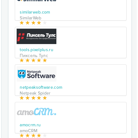
similarweb.com
SimilarWeb
tools.pixelplus.ru
Пиксель Тулс
netpeaksoftware.com
Netpeak Spider
amocrm.ru
amoCRM