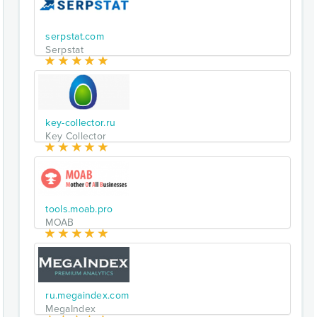
serpstat.com
Serpstat
key-collector.ru
Key Collector
tools.moab.pro
MOAB
ru.megaindex.com
MegaIndex