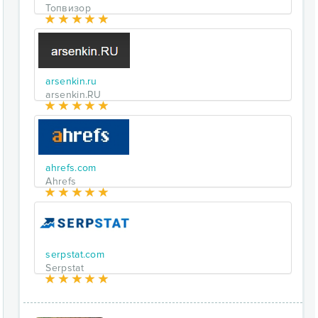
Топвизор
arsenkin.ru
arsenkin.RU
ahrefs.com
Ahrefs
serpstat.com
Serpstat