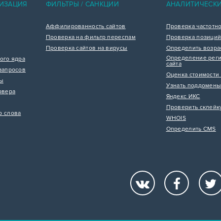
ИЗАЦИЯ
ФИЛЬТРЫ / САНКЦИИ
АНАЛИТИЧЕСК
Аффилированность сайтов
Проверка частотн
Проверка на фильтр переспам
Проверка позиций
Проверка сайтов на вирусы
Определить возра
Определение реги
ого ядра
сайта
запросов
Оценка стоимости 
цы
Узнать поддомены
рвера
Яндекс ИКС
Проверить склейк
р слова
WHOIS
Определить CMS