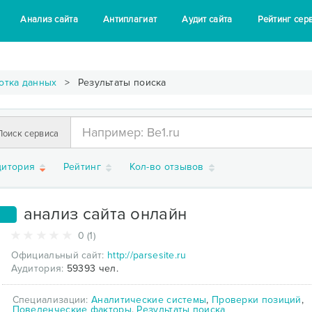
Анализ сайта
Антиплагиат
Аудит сайта
Рейтинг сер
отка данных
Результаты поиска
Поиск сервиса
дитория
Рейтинг
Кол-во отзывов
анализ сайта онлайн
1
0 (1)
Официальный сайт:
http://parsesite.ru
Аудитория:
59393 чел.
Специализации:
Аналитические системы
,
Проверки позиций
,
Поведенческие факторы
,
Результаты поиска