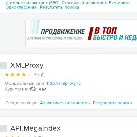
Интернет-маркетинг (SEO)
,
Статейный маркетинг
,
Вконтакте
,
Одноклассники
,
Результаты поиска
XMLProxy
4
3.7 (1)
Официальный сайт:
http://xmlproxy.ru
Аудитория:
1521 чел.
Специализации:
Аналитические системы
,
Результаты поиска
API.MegaIndex
5