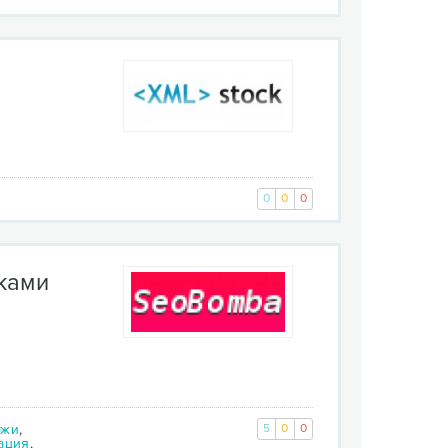
0
0
0
ками
ржи
,
5
0
0
ация
,