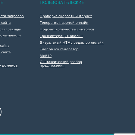
ИЕ
ПОЛЬЗОВАТЕЛЬСКИЕ
ости запросов
Проверка скорости интернет
 сайта
Генератор паролей онлайн
ст страницы
Подсчет количества символов
ональности
Транслитерация онлайн
Визуальный HTML редактор онлайн
сайта
Favicon.ico генератор
 сайта
Мой IP
Синтаксический разбор
у доменов
предложения