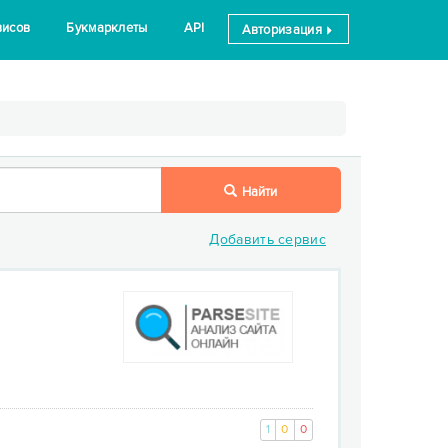
висов
Букмарклеты
API
Авторизация
Найти
Добавить сервис
1
0
0