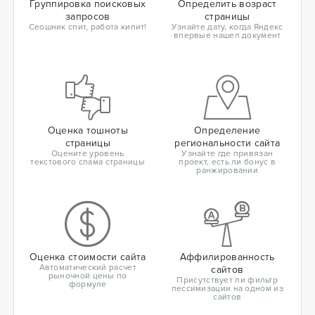
Группировка поисковых
Определить возраст
запросов
страницы
Сеошник спит, работа кипит!
Узнайте дату, когда Яндекс
впервые нашел документ
Оценка тошноты
Определение
страницы
региональности сайта
Оцените уровень
Узнайте где привязан
текстового спама страницы
проект, есть ли бонус в
ранжировании
Оценка стоимости сайта
Аффилированность
Автоматический расчет
сайтов
рыночной цены по
Присутствует ли фильтр
формуле
пессимизации на одном из
сайтов