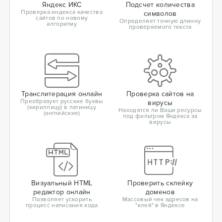
Яндекс ИКС
Подсчет количества
Проверка индекса качества
символов
сайтов по новому
Определяет точную длинну
алгоритму
проверяемого текста
Транслитерация онлайн
Проверка сайтов на
Преобразует русские буквы
вирусы
(кириллицу) в латиницу
Находятся ли Ваши ресурсы
(английские)
под фильтром Яндекса за
вирусы
Визуальный HTML
Проверить склейку
редактор онлайн
доменов
Позволяет ускорить
Массовый чек адресов на
процесс написания кода
"клей" в Яндексе