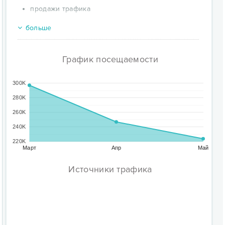
продажи трафика
покупки трафика
больше
возможность обменом трафика между сайтами
бесплатно
График посещаемости
Аудитория тизерной сети
300K
На какую аудиторию делать упор, какая аудитория
Gnezdo.ru?
280K
260K
Охват сети на 2018 год более 430 миллионов
240K
человек в месяц
220K
Март
Апр
Май
Основная аудитория - женщины (70%) и
мужчины (30%) в возрасте от 30 до 55 лет,
Источники трафика
проживающие на территории РФ и СНГ.
Интересы аудитории Gnezdo.ru в порядке убывания
колличества просмотров: