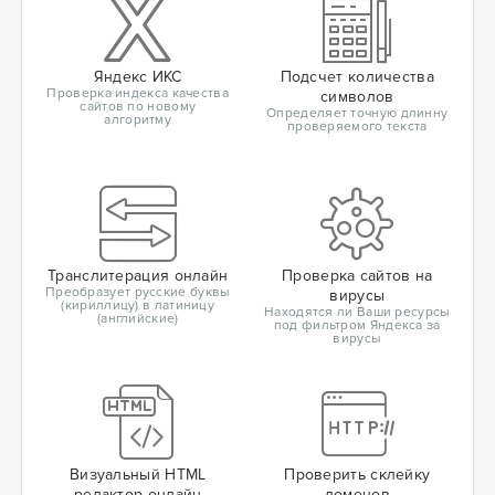
Яндекс ИКС
Подсчет количества
Проверка индекса качества
символов
сайтов по новому
Определяет точную длинну
алгоритму
проверяемого текста
Транслитерация онлайн
Проверка сайтов на
Преобразует русские буквы
вирусы
(кириллицу) в латиницу
Находятся ли Ваши ресурсы
(английские)
под фильтром Яндекса за
вирусы
Визуальный HTML
Проверить склейку
редактор онлайн
доменов