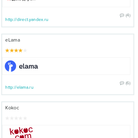
(4)
http://direct.yandex.ru
eLama
(6)
http://elama.ru
Kokoc