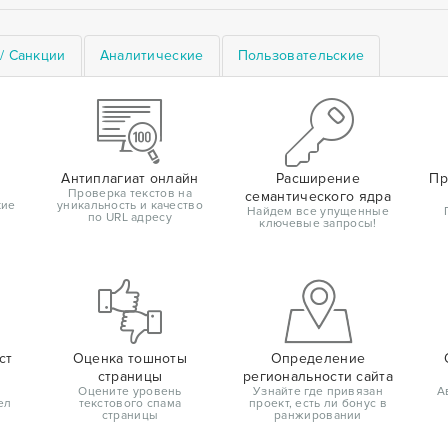
/ Санкции
Аналитические
Пользовательские
Антиплагиат онлайн
Расширение
Пр
Проверка текстов на
семантического ядра
кие
уникальность и качество
Найдем все упущенные
по URL адресу
ключевые запросы!
ст
Оценка тошноты
Определение
страницы
региональности сайта
Оцените уровень
Узнайте где привязан
А
ел
текстового спама
проект, есть ли бонус в
страницы
ранжировании