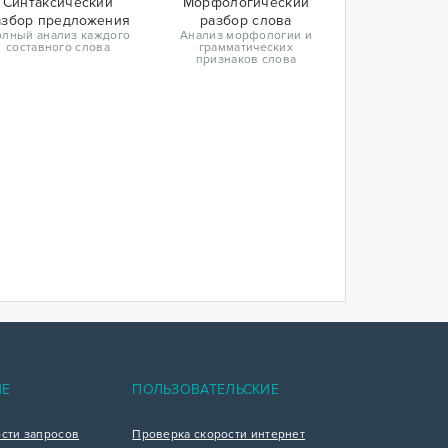
Синтаксический
Морфологический
азбор предложения
разбор слова
лный анализ каждого
Анализ морфологии и
составного слова
грамматических
признаков слова
ИЕ
ПОЛЬЗОВАТЕЛЬСКИЕ
ости запросов
Проверка скорости интернет