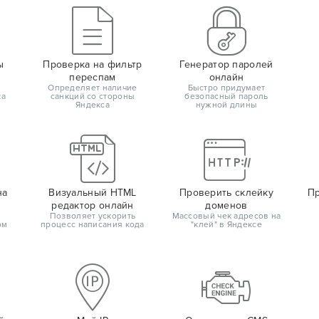
ы
Проверка на фильтр
Генератор паролей
переспам
онлайн
Определяет наличие
Быстро придумает
ка
санкций со стороны
безопасный пароль
Яндекса
нужной длины
на
Визуальный HTML
Проверить склейку
Пр
редактор онлайн
доменов
Позволяет ускорить
Массовый чек адресов на
ом
процесс написания кода
"клей" в Яндексе