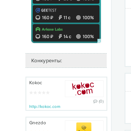
Конкуренты:
Kokoc
(0)
http://kokoc.com
Gnezdo