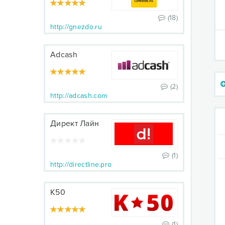
(18)
http://gnezdo.ru
Adcash
(2)
http://adcash.com
Директ Лайн
(1)
http://directline.pro
К50
(1)