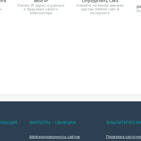
йта
Мой IP
Определить CMS
Узнать IP адрес и данные
Узнайте на каком движке
р
и
о браузере своего
сделан любой сайт в
По
компьютера
интернете
ИЗАЦИЯ
ФИЛЬТРЫ / САНКЦИИ
АНАЛИТИЧЕСК
Аффилированность сайтов
Проверка частотн