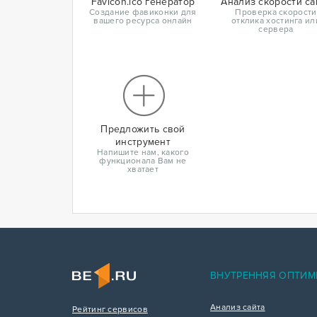
Favicon.ico генератор
Анализ скорости са
Создание фавиконки для
Проверка скорости
вашего ресурса онлайн
отклика хостинга ил
сервера
Предложить свой
инструмент
Напишите нам, какого
функционала Вам не
хватает
ВНУТРЕННЯЯ ОПТИМ
Анализ сайта
Рейтинг сервисов