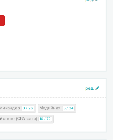
e
Кликандер
Медийная
3 / 26
5 / 34
йствие (CPA сети)
10 / 72