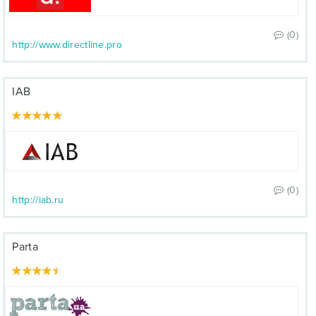
(0)
http://www.directline.pro
IAB
(0)
http://iab.ru
Parta