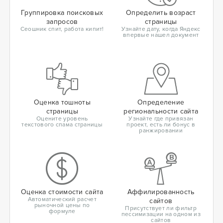
Группировка поисковых
Определить возраст
запросов
страницы
Сеошник спит, работа кипит!
Узнайте дату, когда Яндекс
впервые нашел документ
Оценка тошноты
Определение
страницы
региональности сайта
Оцените уровень
Узнайте где привязан
текстового спама страницы
проект, есть ли бонус в
ранжировании
Оценка стоимости сайта
Аффилированность
Автоматический расчет
сайтов
рыночной цены по
Присутствует ли фильтр
формуле
пессимизации на одном из
сайтов