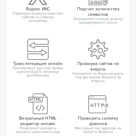
Яндекс ИКС
Подсчет количества
Проверка индекса качества
символов
сайтов по новому
Определяет точную длинну
алгоритму
проверяемого текста
Транслитерация онлайн
Проверка сайтов на
Преобразует русские буквы
вирусы
(кириллицу) в латиницу
Находятся ли Ваши ресурсы
(английские)
под фильтром Яндекса за
вирусы
Визуальный HTML
Проверить склейку
редактор онлайн
доменов
Позволяет ускорить
Массовый чек адресов на
процесс написания кода
"клей" в Яндексе