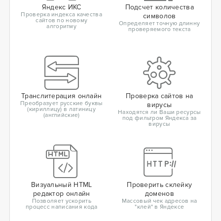
Яндекс ИКС
Подсчет количества
Проверка индекса качества
символов
сайтов по новому
Определяет точную длинну
алгоритму
проверяемого текста
Транслитерация онлайн
Проверка сайтов на
Преобразует русские буквы
вирусы
(кириллицу) в латиницу
Находятся ли Ваши ресурсы
(английские)
под фильтром Яндекса за
вирусы
Визуальный HTML
Проверить склейку
редактор онлайн
доменов
Позволяет ускорить
Массовый чек адресов на
процесс написания кода
"клей" в Яндексе