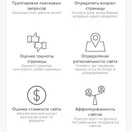
Группировка поисковых
Определить возраст
запросов
страницы
Сеошник спит, работа кипит!
Узнайте дату, когда Яндекс
впервые нашел документ
Оценка тошноты
Определение
страницы
региональности сайта
Оцените уровень
Узнайте где привязан
текстового спама страницы
проект, есть ли бонус в
ранжировании
Оценка стоимости сайта
Аффилированность
Автоматический расчет
сайтов
рыночной цены по
Присутствует ли фильтр
формуле
пессимизации на одном из
сайтов