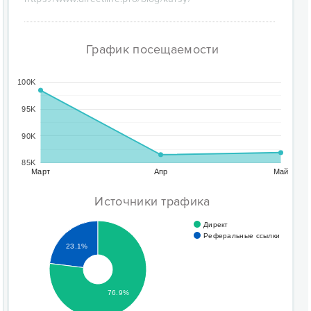
График посещаемости
100K
95K
90K
85K
Март
Апр
Май
Источники трафика
Директ
Реферальные ссылки
23.1%
76.9%