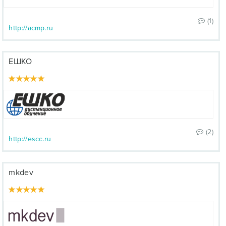
(1)
http://acmp.ru
ЕШКО
(2)
http://escc.ru
mkdev