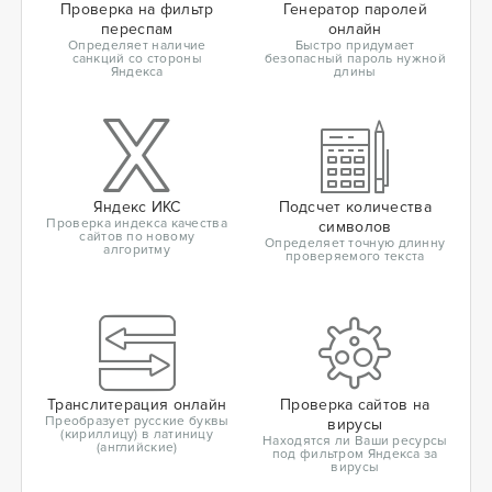
Проверка на фильтр
Генератор паролей
переспам
онлайн
Определяет наличие
Быстро придумает
санкций со стороны
безопасный пароль нужной
Яндекса
длины
Яндекс ИКС
Подсчет количества
Проверка индекса качества
символов
сайтов по новому
Определяет точную длинну
алгоритму
проверяемого текста
Транслитерация онлайн
Проверка сайтов на
Преобразует русские буквы
вирусы
(кириллицу) в латиницу
Находятся ли Ваши ресурсы
(английские)
под фильтром Яндекса за
вирусы