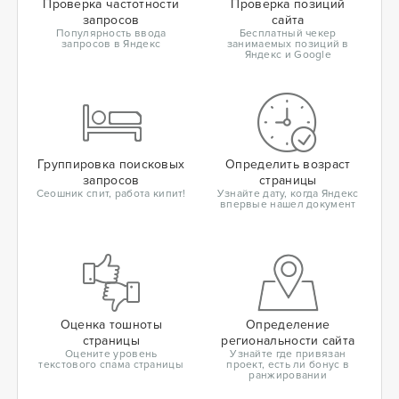
Проверка частотности
Проверка позиций
запросов
сайта
Популярность ввода
Бесплатный чекер
запросов в Яндекс
занимаемых позиций в
Яндекс и Google
Группировка поисковых
Определить возраст
запросов
страницы
Сеошник спит, работа кипит!
Узнайте дату, когда Яндекс
впервые нашел документ
Оценка тошноты
Определение
страницы
региональности сайта
Оцените уровень
Узнайте где привязан
текстового спама страницы
проект, есть ли бонус в
ранжировании