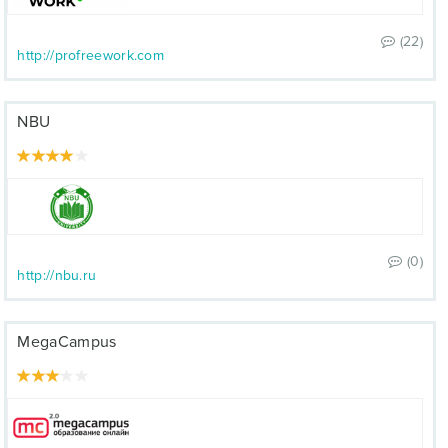
(22)
http://profreework.com
NBU
(0)
http://nbu.ru
MegaCampus