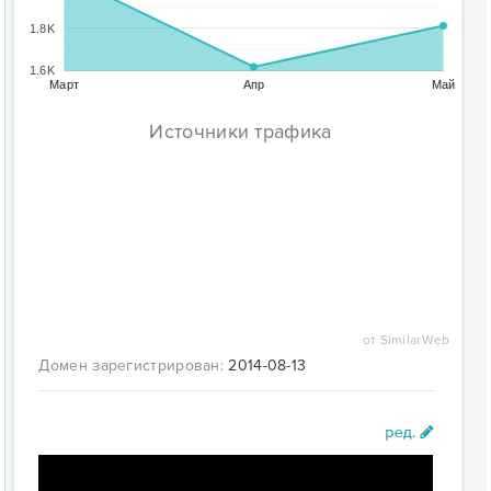
1.8K
1.6K
Март
Апр
Май
Источники трафика
от SimilarWeb
Домен зарегистрирован:
2014-08-13