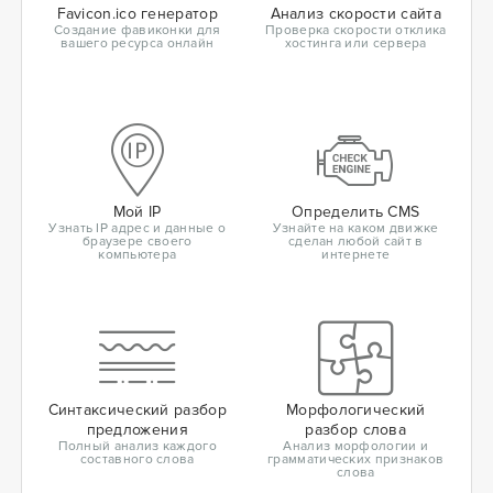
Favicon.ico генератор
Анализ скорости сайта
Создание фавиконки для
Проверка скорости отклика
вашего ресурса онлайн
хостинга или сервера
Мой IP
Определить CMS
Узнать IP адрес и данные о
Узнайте на каком движке
браузере своего
сделан любой сайт в
компьютера
интернете
Синтаксический разбор
Морфологический
предложения
разбор слова
Полный анализ каждого
Анализ морфологии и
составного слова
грамматических признаков
слова