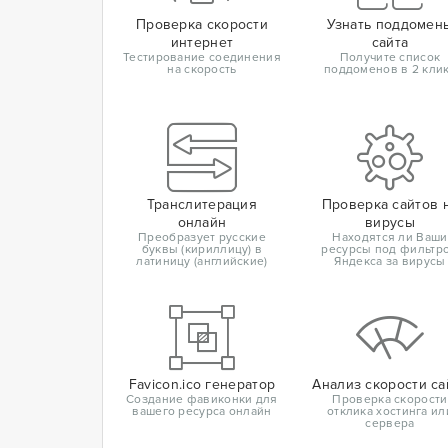
Проверка скорости
Узнать поддомен
интернет
сайта
Тестирование соединения
Получите список
на скорость
поддоменов в 2 кли
Транслитерация
Проверка сайтов 
онлайн
вирусы
Преобразует русские
Находятся ли Ваши
буквы (кириллицу) в
ресурсы под фильтр
латиницу (английские)
Яндекса за вирусы
Favicon.ico генератор
Анализ скорости са
Создание фавиконки для
Проверка скорости
вашего ресурса онлайн
отклика хостинга ил
сервера