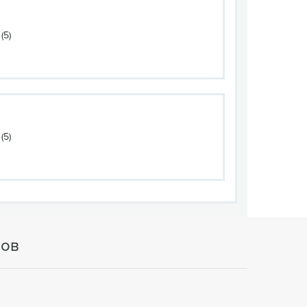
(5)
(5)
тов