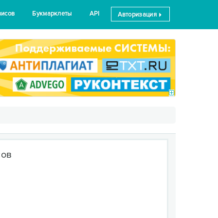
висов
Букмарклеты
API
Авторизация
сов