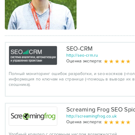
SEO-CRM
http://seo-crm.ru
Оценка эксперта:
Полный мониторинг ошибок разработки, и seo-косяков (=пол
информация по ключам на странице (=помощь в выводе их в
сеошника).
Screaming Frog SEO Spi
http://screamingfrog.co.uk
Оценка эксперта:
Удобный краулер с огромным числом возможностей