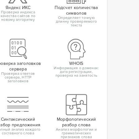
Яндекс ИКС
Подсчет количества
Проверка индекса
символов
качества сайтов по
Определяет точную
новому алгоритму
длинну проверяемого
текста
оверка заголовков
WHOIS
Информация о доменах:
сервера
дата регистрации,
Проверка ответов
проверка на занятость
сервера, HTTP
заголовков
Синтаксический
Морфологический
азбор предложения
разбор слова
лный анализ каждого
Анализ морфологии и
составного слова
грамматических
признаков слова