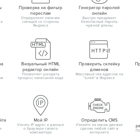
ы
Проверка на фильтр
Генератор паролей
переспам
онлайн
Определяет наличие
Быстро придумает
ка
санкций со стороны
безопасный пароль
Яндекса
нужной длины
на
Визуальный HTML
Проверить склейку
Пр
редактор онлайн
доменов
Позволяет ускорить
Массовый чек адресов на
ом
процесс написания кода
"клей" в Яндексе
йта
Мой IP
Определить CMS
Узнать IP адрес и данные
Узнайте на каком движке
р
и
о браузере своего
сделан любой сайт в
По
компьютера
интернете