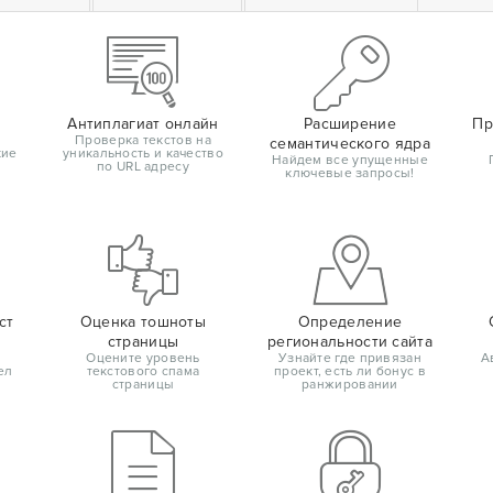
Антиплагиат онлайн
Расширение
Пр
Проверка текстов на
семантического ядра
кие
уникальность и качество
Найдем все упущенные
по URL адресу
ключевые запросы!
ст
Оценка тошноты
Определение
страницы
региональности сайта
Оцените уровень
Узнайте где привязан
А
ел
текстового спама
проект, есть ли бонус в
страницы
ранжировании