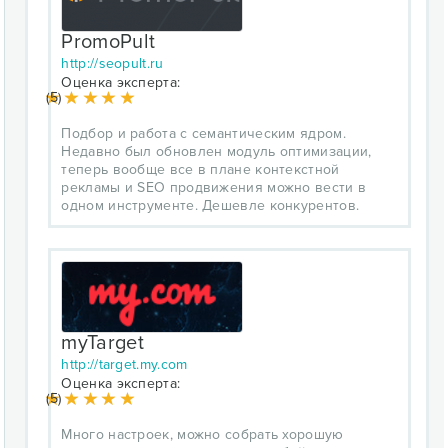
PromoPult
http://seopult.ru
Оценка эксперта:
(5)
Подбор и работа с семантическим ядром.
Недавно был обновлен модуль оптимизации,
теперь вообще все в плане контекстной
рекламы и SEO продвижения можно вести в
одном инструменте. Дешевле конкурентов.
myTarget
http://target.my.com
Оценка эксперта:
(5)
Много настроек, можно собрать хорошую