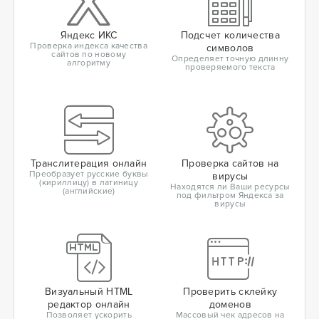
Яндекс ИКС
Подсчет количества
Проверка индекса качества
символов
сайтов по новому
Определяет точную длинну
алгоритму
проверяемого текста
Транслитерация онлайн
Проверка сайтов на
Преобразует русские буквы
вирусы
(кириллицу) в латиницу
Находятся ли Ваши ресурсы
(английские)
под фильтром Яндекса за
вирусы
Визуальный HTML
Проверить склейку
редактор онлайн
доменов
Позволяет ускорить
Массовый чек адресов на