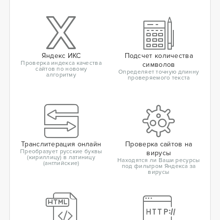
Яндекс ИКС
Подсчет количества
Проверка индекса качества
символов
сайтов по новому
Определяет точную длинну
алгоритму
проверяемого текста
Транслитерация онлайн
Проверка сайтов на
Преобразует русские буквы
вирусы
(кириллицу) в латиницу
Находятся ли Ваши ресурсы
(английские)
под фильтром Яндекса за
вирусы