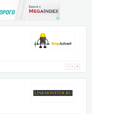
0
0
0