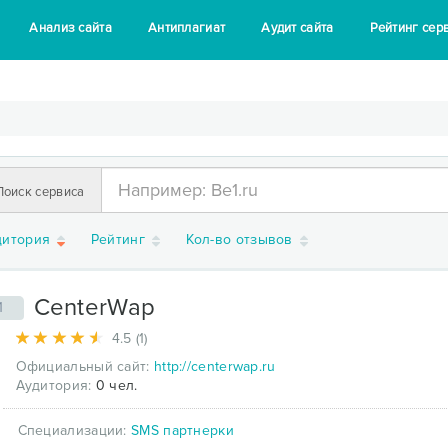
Анализ сайта
Антиплагиат
Аудит сайта
Рейтинг сер
Поиск сервиса
дитория
Рейтинг
Кол-во отзывов
CenterWap
1
4.5 (1)
Официальный сайт:
http://centerwap.ru
Аудитория:
0 чел.
Специализации:
SMS партнерки