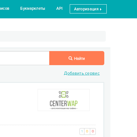
висов
Букмарклеты
API
Авторизация
Найти
Добавить сервис
1
0
0