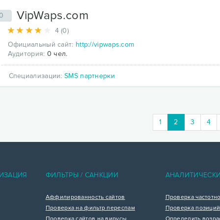
VipWaps.com
0
4 (0)
Официальный сайт:
http://vipwaps.com
Аудитория:
0 чел.
Специализации:
SMS партнерки
(current)
1
2
3
4
ИЗАЦИЯ
ФИЛЬТРЫ / САНКЦИИ
АНАЛИТИЧЕСК
Аффилированность сайтов
Проверка частотн
Проверка на фильтр переспам
Проверка позиций
Проверка сайтов на вирусы
Определить возра