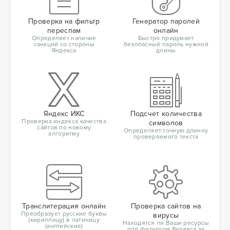
Проверка на фильтр
Генератор паролей
переспам
онлайн
Определяет наличие
Быстро придумает
санкций со стороны
безопасный пароль нужной
Яндекса
длины
Яндекс ИКС
Подсчет количества
Проверка индекса качества
символов
сайтов по новому
Определяет точную длинну
алгоритму
проверяемого текста
Транслитерация онлайн
Проверка сайтов на
Преобразует русские буквы
вирусы
(кириллицу) в латиницу
Находятся ли Ваши ресурсы
(английские)
под фильтром Яндекса за