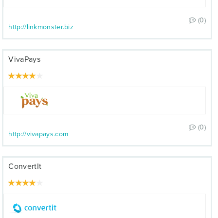
(0)
http://linkmonster.biz
VivaPays
(0)
http://vivapays.com
ConvertIt