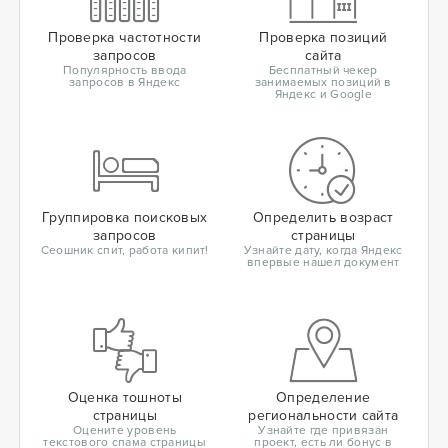
Проверка частотности
Проверка позиций
запросов
сайта
Популярность ввода
Бесплатный чекер
запросов в Яндекс
занимаемых позиций в
Яндекс и Google
Группировка поисковых
Определить возраст
запросов
страницы
Сеошник спит, работа кипит!
Узнайте дату, когда Яндекс
впервые нашел документ
Оценка тошноты
Определение
страницы
региональности сайта
Оцените уровень
Узнайте где привязан
текстового спама страницы
проект, есть ли бонус в