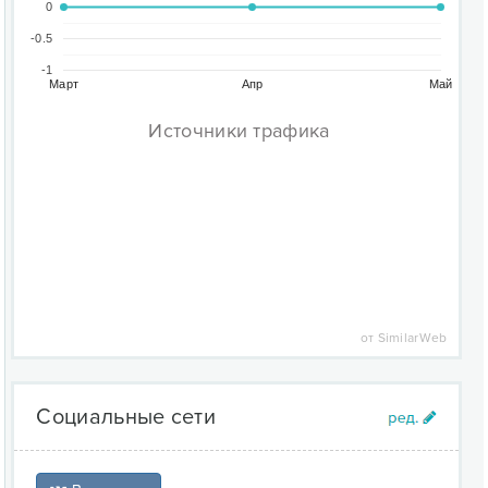
0
-0.5
-1
Март
Апр
Май
Источники трафика
от SimilarWeb
Социальные сети