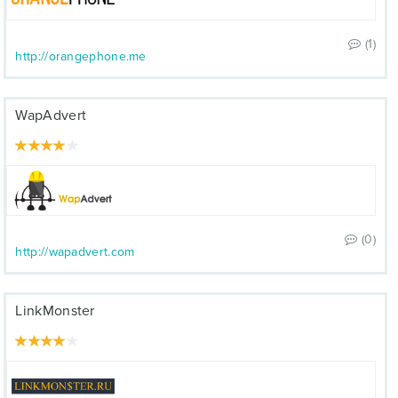
(1)
http://orangephone.me
WapAdvert
(0)
http://wapadvert.com
LinkMonster