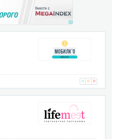
0
0
0