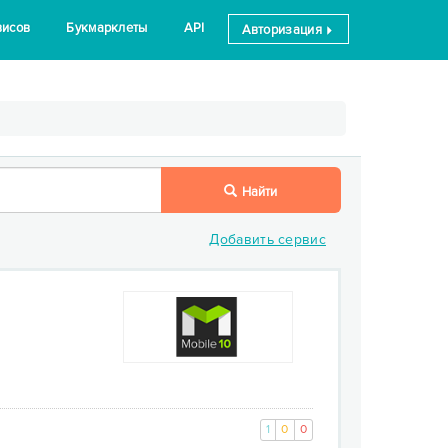
висов
Букмарклеты
API
Авторизация
Найти
Добавить сервис
и
1
0
0