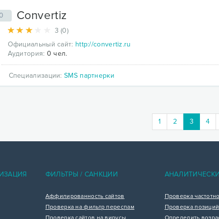
Convertiz
0
3 (0)
Официальный сайт:
http://convertiz.ru
Аудитория:
0 чел.
Специализации:
SMS партнерки
(current
1
2
3
4
ИЗАЦИЯ
ФИЛЬТРЫ / САНКЦИИ
АНАЛИТИЧЕСК
Аффилированность сайтов
Проверка частотн
Проверка на фильтр переспам
Проверка позиций
Проверка сайтов на вирусы
Определить возра