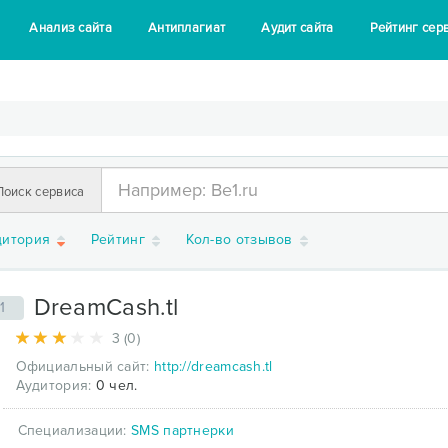
Анализ сайта
Антиплагиат
Аудит сайта
Рейтинг сер
Поиск сервиса
дитория
Рейтинг
Кол-во отзывов
DreamCash.tl
1
3 (0)
Официальный сайт:
http://dreamcash.tl
Аудитория:
0 чел.
Специализации:
SMS партнерки