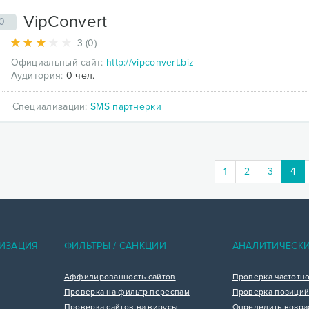
VipConvert
0
3 (0)
Официальный сайт:
http://vipconvert.biz
Аудитория:
0 чел.
Специализации:
SMS партнерки
(cu
1
2
3
4
ИЗАЦИЯ
ФИЛЬТРЫ / САНКЦИИ
АНАЛИТИЧЕСК
Аффилированность сайтов
Проверка частотн
Проверка на фильтр переспам
Проверка позиций
Проверка сайтов на вирусы
Определить возра