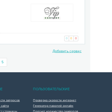
0
0
0
Добавить сервис
rrent)
5
ИЕ
ПОЛЬЗОВАТЕЛЬСКИЕ
ости запросов
Проверка скорости интернет
 сайта
Генератор паролей онлайн
ст страницы
Подсчет количества символов