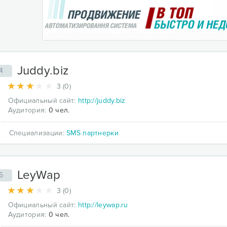
Juddy.biz
4
3 (0)
Официальный сайт:
http://juddy.biz
Аудитория:
0 чел.
Специализации:
SMS партнерки
LeyWap
5
3 (0)
Официальный сайт:
http://leywap.ru
Аудитория:
0 чел.