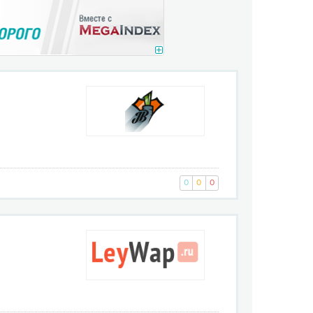
0
0
0