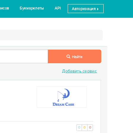
висов
Букмарклеты
API
Авторизация
Найти
Добавить сервис
0
0
0