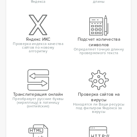
Яндекса
длины
Яндекс ИКС
Подсчет количества
Проверка индекса качества
символов
сайтов по новому
Определяет точную длинну
алгоритму
проверяемого текста
Транслитерация онлайн
Проверка сайтов на
Преобразует русские буквы
вирусы
(кириллицу) в латиницу
Находятся ли Ваши ресурсы
(английские)
под фильтром Яндекса за
вирусы