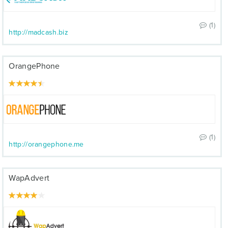
(1)
http://madcash.biz
OrangePhone
(1)
http://orangephone.me
WapAdvert