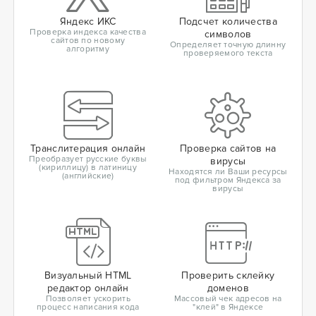
Яндекс ИКС
Подсчет количества
Проверка индекса качества
символов
сайтов по новому
Определяет точную длинну
алгоритму
проверяемого текста
Транслитерация онлайн
Проверка сайтов на
Преобразует русские буквы
вирусы
(кириллицу) в латиницу
Находятся ли Ваши ресурсы
(английские)
под фильтром Яндекса за
вирусы
Визуальный HTML
Проверить склейку
редактор онлайн
доменов
Позволяет ускорить
Массовый чек адресов на
процесс написания кода
"клей" в Яндексе