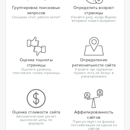
Группировка поисковых
Определить возраст
запросов
страницы
Сеошник спит, работа кипит!
Узнайте дату, когда Яндекс
впервые нашел документ
Оценка тошноты
Определение
страницы
региональности сайта
Оцените уровень
Узнайте где привязан
текстового спама страницы
проект, есть ли бонус в
ранжировании
Оценка стоимости сайта
Аффилированность
Автоматический расчет
сайтов
рыночной цены по
Присутствует ли фильтр
формуле
пессимизации на одном из
сайтов