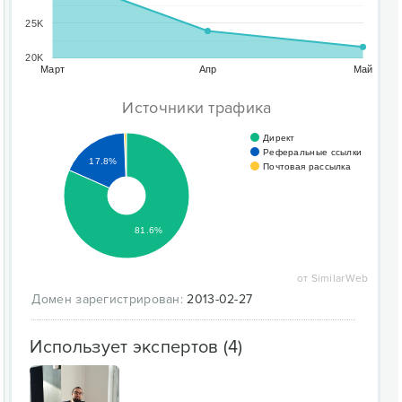
25K
20K
Март
Апр
Май
Источники трафика
Директ
Реферальные ссылки
17.8%
Почтовая рассылка
81.6%
от SimilarWeb
Домен зарегистрирован:
2013-02-27
Использует экспертов (4)