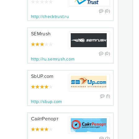
(0)
http://checktrust.ru
SEMrush
(0)
http://ru.semrush.com
SbUP.com
(1)
http://sbup.com
СайтРепорт
(2)