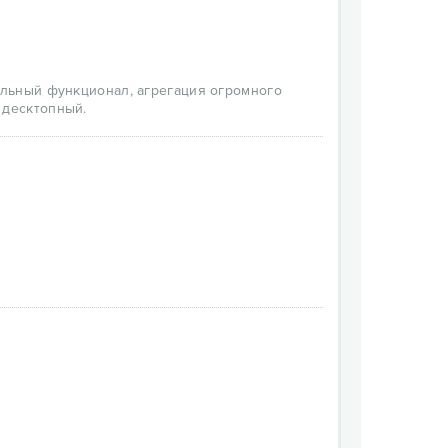
альный функционал, агрегация огромного
 десктопный.