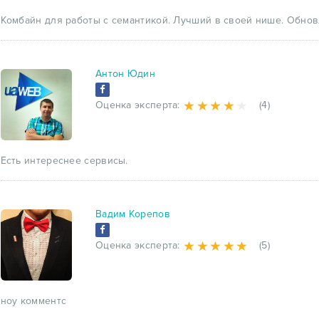
Комбайн для работы с семантикой. Лучший в своей нише. Обнов
Антон Юдин
Оценка эксперта:
(4)
Есть интереснее сервисы.
Вадим Корепов
Оценка эксперта:
(5)
ноу комментс