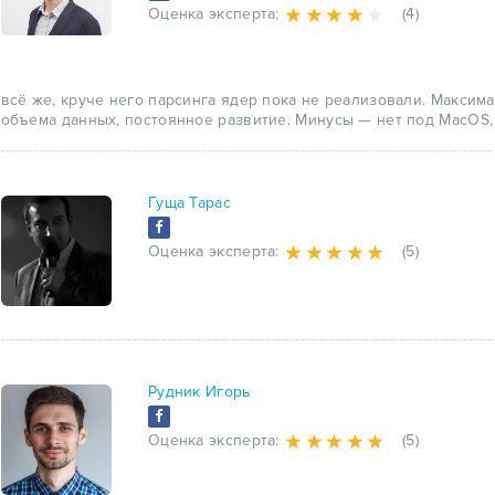
Оценка эксперта:
(4)
всё же, круче него парсинга ядер пока не реализовали. Максим
объема данных, постоянное развитие. Минусы — нет под MacOS,
Гуща Тарас
Оценка эксперта:
(5)
Рудник Игорь
Оценка эксперта:
(5)