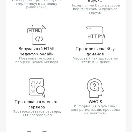
Преобразует русские буквы
вирусы
(кириллицу) в латиницу
Находятся ли Ваши ресурсы
(английские)
под фильтром Яндекса за
вирусы
Визуальный HTML
Проверить склейку
редактор онлайн
доменов
Позволяет ускорить
Массовый чек адресов на
процесс написания кода
"клей" в Яндексе
Проверка заголовков
WHOIS
Информация о доменах:
сервера
дата регистрации, проверка
Проверка ответов сервера,
на занятость
HTTP заголовков