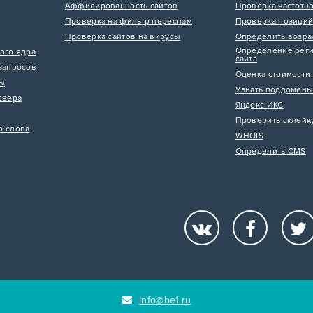
Аффилированность сайтов
Проверка частотн
Проверка на фильтр переспам
Проверка позиций
Проверка сайтов на вирусы
Определить возра
Определение реги
ого ядра
сайта
запросов
Оценка стоимости 
цы
Узнать поддомены
рвера
Яндекс ИКС
Проверить склейк
р слова
WHOIS
Определить CMS
info@be1.ru