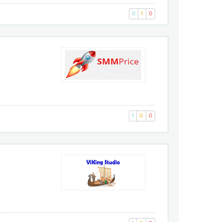
0
1
0
1
0
0