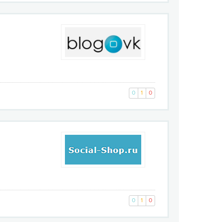
0
1
0
0
1
0