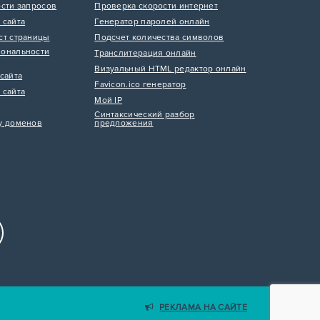
ости запросов
Проверка скорости интернет
 сайта
Генератор паролей онлайн
ст страницы
Подсчет количества символов
ональности
Транслитерация онлайн
Визуальный HTML редактор онлайн
сайта
Favicon.ico генератор
 сайта
Мой IP
Синтаксический разбор
у доменов
предложения
РЕКЛАМА НА САЙТЕ