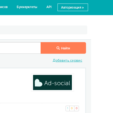
висов
Букмарклеты
API
Авторизация
Найти
Добавить сервис
1
0
0