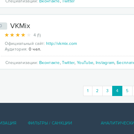
Специализации:
Вконтакте
,
Twitter
VKMix
0
4 (1)
Официальный сайт:
http://vkmix.com
Аудитория:
0 чел.
Специализации:
Вконтакте
,
Twitter
,
YouTube
,
Instagram
,
Бесплат
(current
1
2
3
4
5
ИЗАЦИЯ
ФИЛЬТРЫ / САНКЦИИ
АНАЛИТИЧЕСК