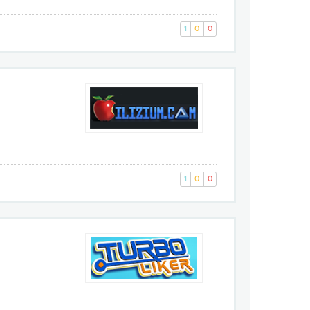
1
0
0
1
0
0