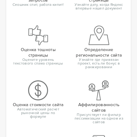
запросов
страницы
Сеошник спит, работа кипит!
Узнайте дату, когда Яндекс
впервые нашел документ
Оценка тошноты
Определение
страницы
региональности сайта
Оцените уровень
Узнайте где привязан
текстового спама страницы
проект, есть ли бонус в
ранжировании
Оценка стоимости сайта
Аффилированность
Автоматический расчет
сайтов
рыночной цены по
Присутствует ли фильтр
формуле
пессимизации на одном из
сайтов