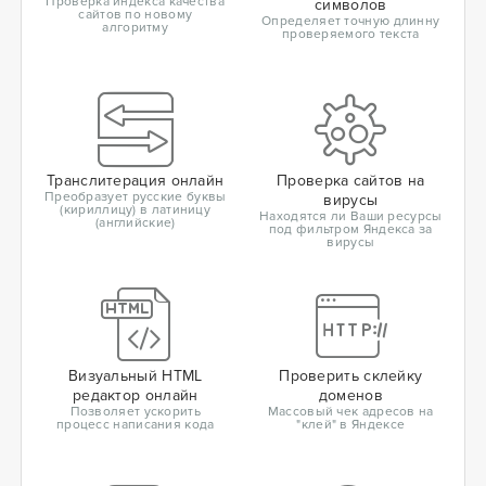
Проверка индекса качества
символов
сайтов по новому
Определяет точную длинну
алгоритму
проверяемого текста
Транслитерация онлайн
Проверка сайтов на
Преобразует русские буквы
вирусы
(кириллицу) в латиницу
Находятся ли Ваши ресурсы
(английские)
под фильтром Яндекса за
вирусы
Визуальный HTML
Проверить склейку
редактор онлайн
доменов
Позволяет ускорить
Массовый чек адресов на
процесс написания кода
"клей" в Яндексе