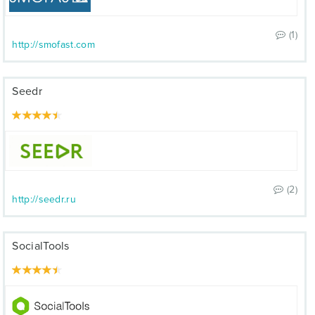
(1)
http://smofast.com
Seedr
(2)
http://seedr.ru
SocialTools