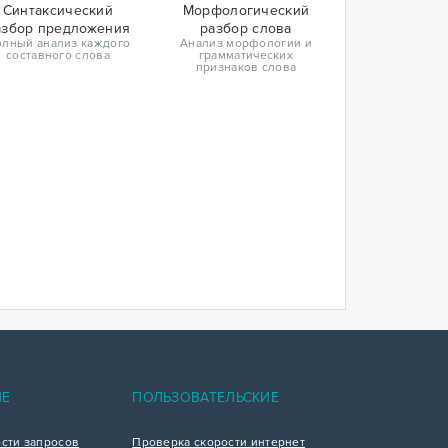
Синтаксический
Морфологический
азбор предложения
разбор слова
лный анализ каждого
Анализ морфологии и
составного слова
грамматических
признаков слова
ИЕ
ПОЛЬЗОВАТЕЛЬСКИЕ
ости запросов
Проверка скорости интернет