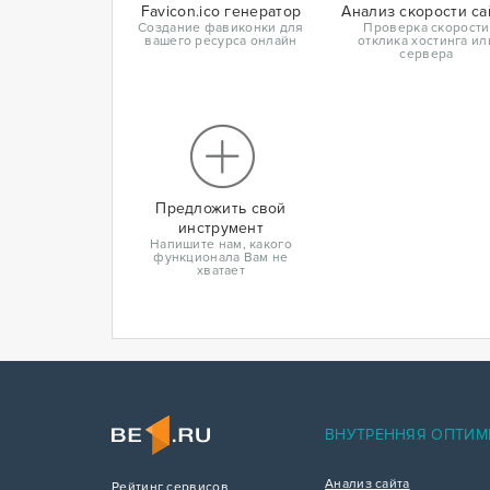
Favicon.ico генератор
Анализ скорости са
Создание фавиконки для
Проверка скорости
вашего ресурса онлайн
отклика хостинга ил
сервера
Предложить свой
инструмент
Напишите нам, какого
функционала Вам не
хватает
ВНУТРЕННЯЯ ОПТИМ
Анализ сайта
Рейтинг сервисов