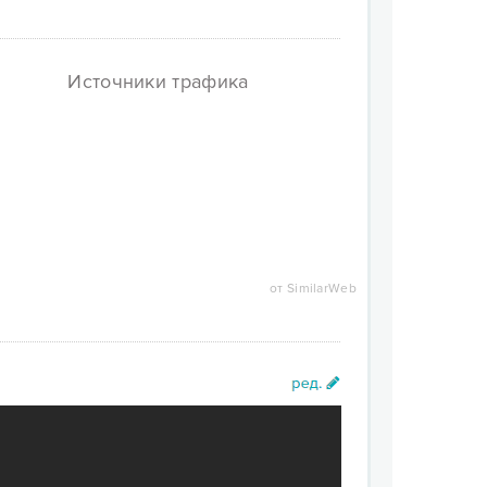
Источники трафика
от SimilarWeb