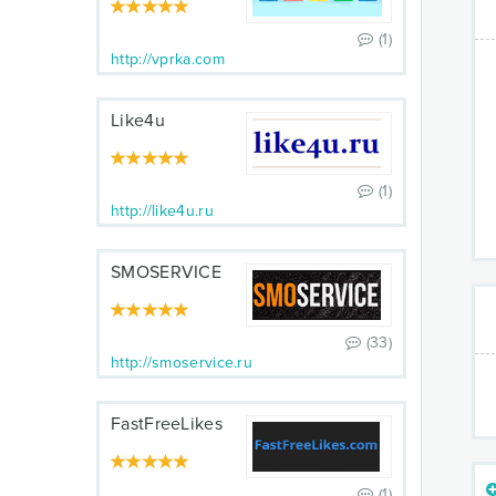
(1)
http://vprka.com
Like4u
(1)
http://like4u.ru
SMOSERVICE
(33)
http://smoservice.ru
FastFreeLikes
(1)