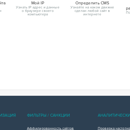
йта
Мой IP
Определить CMS
Узнать IP адрес и данные
Узнайте на каком движке
р
и
о браузере своего
сделан любой сайт в
По
компьютера
интернете
ИЗАЦИЯ
ФИЛЬТРЫ / САНКЦИИ
АНАЛИТИЧЕСК
Аффилированность сайтов
Проверка частотн