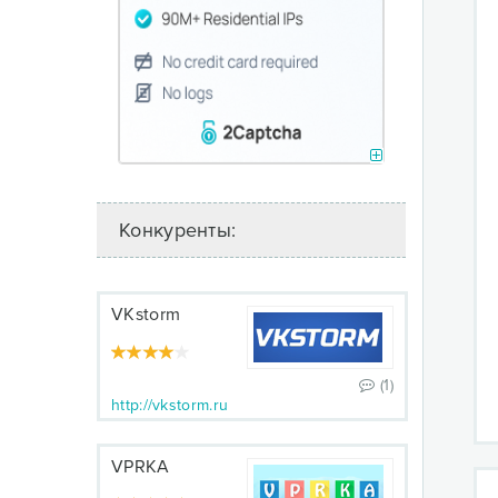
Конкуренты:
VKstorm
(1)
http://vkstorm.ru
VPRKA