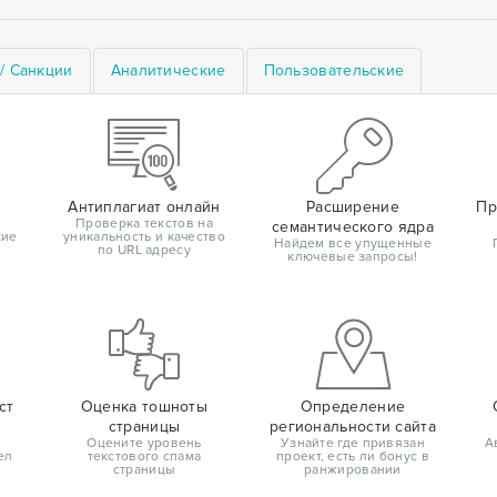
/ Санкции
Аналитические
Пользовательские
Антиплагиат онлайн
Расширение
Пр
Проверка текстов на
семантического ядра
кие
уникальность и качество
Найдем все упущенные
по URL адресу
ключевые запросы!
ст
Оценка тошноты
Определение
страницы
региональности сайта
Оцените уровень
Узнайте где привязан
А
ел
текстового спама
проект, есть ли бонус в
страницы
ранжировании