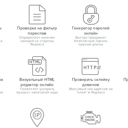
ы
Проверка на фильтр
Генератор паролей
переспам
онлайн
Определяет наличие
Быстро придумает
ка
санкций со стороны
безопасный пароль
Яндекса
нужной длины
на
Визуальный HTML
Проверить склейку
Пр
редактор онлайн
доменов
Позволяет ускорить
Массовый чек адресов на
ом
процесс написания кода
"клей" в Яндексе