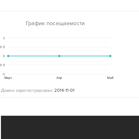
График посещаемости
1
0.5
0
-0.5
-1
Март
Апр
Май
Домен зарегистрирован:
2014-11-01