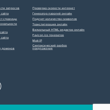
ости запросов
Проверка скорости интернет
 сайта
Генератор паролей онлайн
ст страницы
Подсчет количества символов
ональности
Транслитерация онлайн
Визуальный HTML редактор онлайн
сайта
Favicon.ico генератор
 сайта
Мой IP
Синтаксический разбор
у доменов
предложения