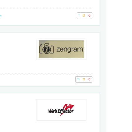
m
,
1
0
0
11
0
0