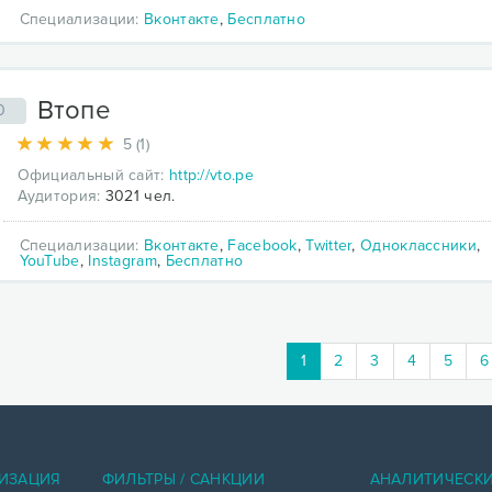
Специализации:
Вконтакте
,
Бесплатно
Втопе
0
5 (1)
Официальный сайт:
http://vto.pe
Аудитория:
3021 чел.
Специализации:
Вконтакте
,
Facebook
,
Twitter
,
Одноклассники
,
YouTube
,
Instagram
,
Бесплатно
1
2
3
4
5
6
ИЗАЦИЯ
ФИЛЬТРЫ / САНКЦИИ
АНАЛИТИЧЕСК