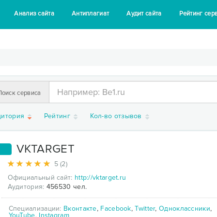
Анализ сайта
Антиплагиат
Аудит сайта
Рейтинг сер
Поиск сервиса
дитория
Рейтинг
Кол-во отзывов
VKTARGET
1
5 (2)
Официальный сайт:
http://vktarget.ru
Аудитория:
456530 чел.
Специализации:
Вконтакте
,
Facebook
,
Twitter
,
Одноклассники
,
YouTube
,
Instagram