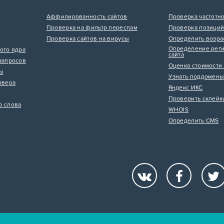
Аффилированность сайтов
Проверка частотн
Проверка на фильтр переспам
Проверка позиций
Проверка сайтов на вирусы
Определить возра
Определение реги
ого ядра
сайта
запросов
Оценка стоимости 
цы
Узнать поддомены
рвера
Яндекс ИКС
Проверить склейк
р слова
WHOIS
Определить CMS