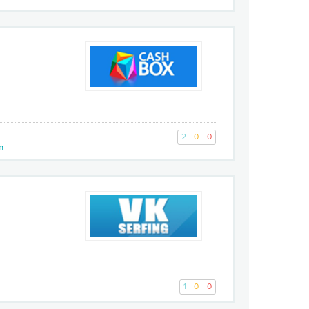
2
0
0
m
1
0
0