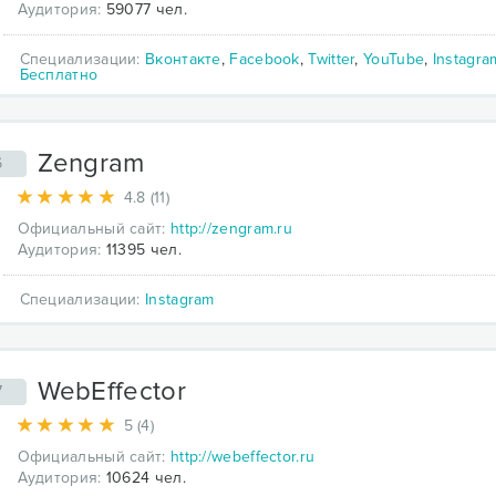
Аудитория:
59077 чел.
Специализации:
Вконтакте
,
Facebook
,
Twitter
,
YouTube
,
Instagra
Бесплатно
Zengram
6
4.8 (11)
Официальный сайт:
http://zengram.ru
Аудитория:
11395 чел.
Специализации:
Instagram
WebEffector
7
5 (4)
Официальный сайт:
http://webeffector.ru
Аудитория:
10624 чел.