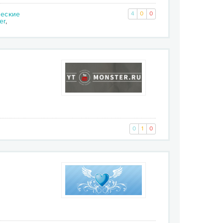
еские
4
0
0
er
,
0
1
0