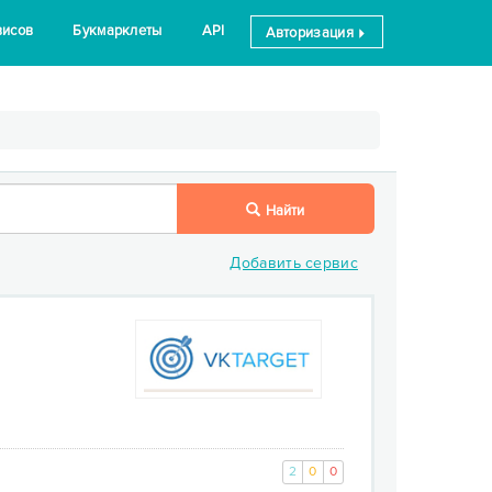
висов
Букмарклеты
API
Авторизация
Найти
Добавить сервис
2
0
0