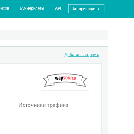
висов
Букмарклеты
API
Авторизация
Добавить сервис
Источники трафика