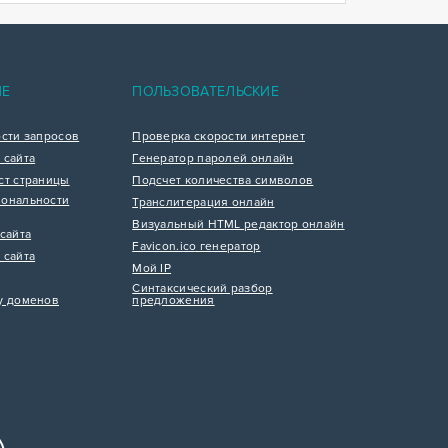
ИЕ
ПОЛЬЗОВАТЕЛЬСКИЕ
ости запросов
Проверка скорости интернет
 сайта
Генератор паролей онлайн
ст страницы
Подсчет количества символов
ональности
Транслитерация онлайн
Визуальный HTML редактор онлайн
сайта
Favicon.ico генератор
 сайта
Мой IP
Синтаксический разбор
у доменов
предложения