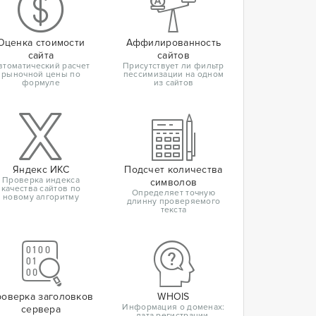
Оценка стоимости
Аффилированность
сайта
сайтов
втоматический расчет
Присутствует ли фильтр
рыночной цены по
пессимизации на одном
формуле
из сайтов
Яндекс ИКС
Подсчет количества
Проверка индекса
символов
качества сайтов по
Определяет точную
новому алгоритму
длинну проверяемого
текста
оверка заголовков
WHOIS
Информация о доменах:
сервера
дата регистрации,