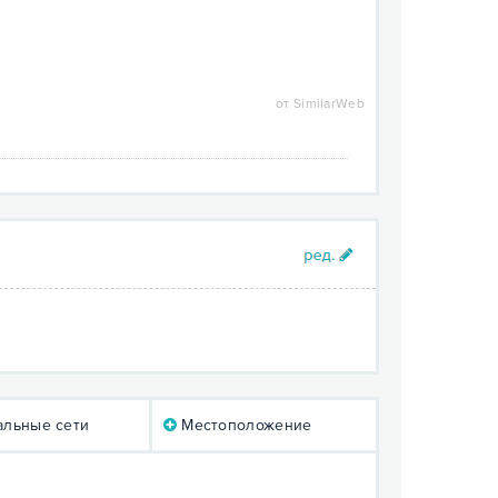
от SimilarWeb
льные сети
Местоположение