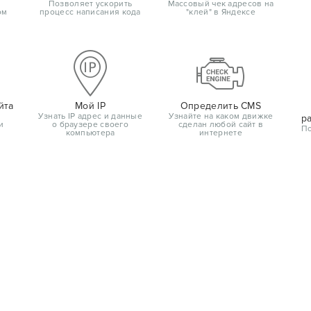
Позволяет ускорить
Массовый чек адресов на
ом
процесс написания кода
"клей" в Яндексе
йта
Мой IP
Определить CMS
Узнать IP адрес и данные
Узнайте на каком движке
р
и
о браузере своего
сделан любой сайт в
По
компьютера
интернете