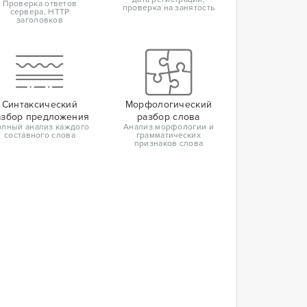
Проверка ответов
проверка на занятость
сервера, HTTP
заголовков
Синтаксический
Морфологический
азбор предложения
разбор слова
лный анализ каждого
Анализ морфологии и
составного слова
грамматических
признаков слова