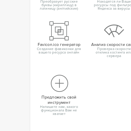
Преобразует русские
Находятся ли Ваши
буквы (кириллицу) в
ресурсы под фильтр
латиницу (английские)
Яндекса за вирусы
Favicon.ico генератор
Анализ скорости са
Создание фавиконки для
Проверка скорости
вашего ресурса онлайн
отклика хостинга ил
сервера
Предложить свой
инструмент
Напишите нам, какого
функционала Вам не
хватает