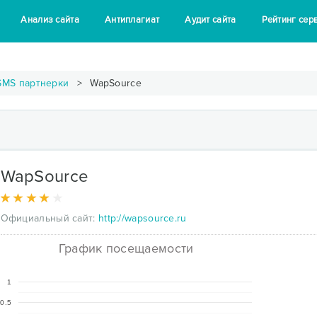
Анализ сайта
Антиплагиат
Аудит сайта
Рейтинг сер
SMS партнерки
WapSource
WapSource
Официальный сайт:
http://wapsource.ru
График посещаемости
1
0.5