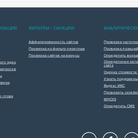
ИЗАЦИЯ
ФИЛЬТРЫ / САНКЦИИ
АНАЛИТИЧЕСК
Аффилированность сайтов
Проверка частотн
Проверка на фильтр переспам
Проверка позиций
Проверка сайтов на вирусы
Определить возра
Определение реги
ого ядра
сайта
запросов
Оценка стоимости 
цы
Узнать поддомены
рвера
Яндекс ИКС
Проверить склейк
р слова
WHOIS
Определить CMS