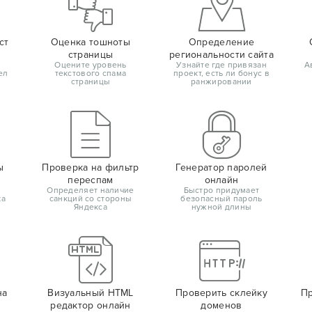
ст
Оценка тошноты
Определение
страницы
региональности сайта
Оцените уровень
Узнайте где привязан
А
ел
текстового спама
проект, есть ли бонус в
страницы
ранжировании
ы
Проверка на фильтр
Генератор паролей
переспам
онлайн
Определяет наличие
Быстро придумает
ка
санкций со стороны
безопасный пароль
Яндекса
нужной длины
на
Визуальный HTML
Проверить склейку
Пр
редактор онлайн
доменов