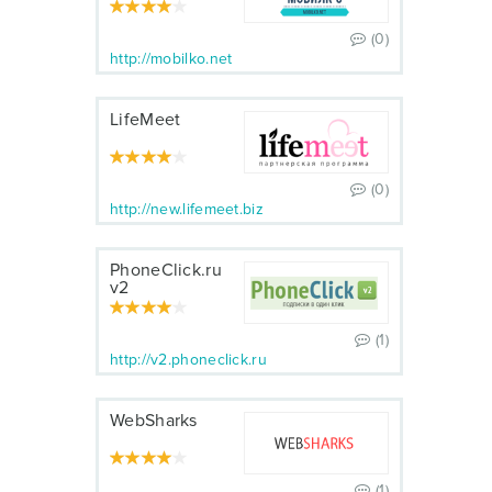
(0)
http://mobilko.net
LifeMeet
(0)
http://new.lifemeet.biz
PhoneClick.ru
v2
(1)
http://v2.phoneclick.ru
WebSharks
(1)