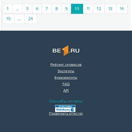
(current)
1
...
5
6
7
8
9
10
11
12
13
14
15
...
24
Рейтинг сервисов
Эксперты
Букмарклеты
FAQ
API
Способы оплаты:
Проверить аттестат