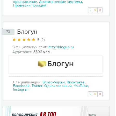
продвижение
,
Аналитические системы
,
Проверки позиций
2
0
0
Блогун
73
5 (2)
Официальный сайт:
http://blogun.ru
Аудитория:
3802 чел.
Специализации:
Блого-биржи
,
Вконтакте
,
Facebook
,
Twitter
,
Одноклассники
,
YouTube
,
Instagram
2
0
0