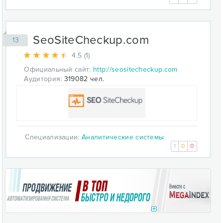
SeoSiteCheckup.com
13
4.5 (1)
Официальный сайт:
http://seositecheckup.com
Аудитория:
319082 чел.
Специализации:
Аналитические системы
1
0
0