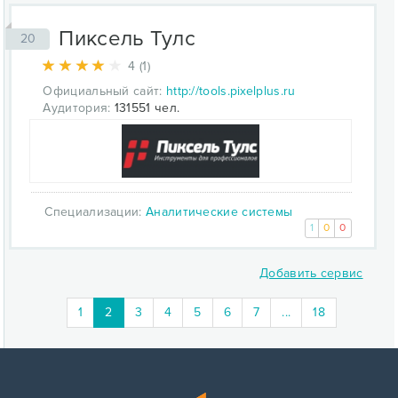
Пиксель Тулс
20
4 (1)
Официальный сайт:
http://tools.pixelplus.ru
Аудитория:
131551 чел.
Специализации:
Аналитические системы
1
0
0
Добавить сервис
(current)
1
2
3
4
5
6
7
...
18