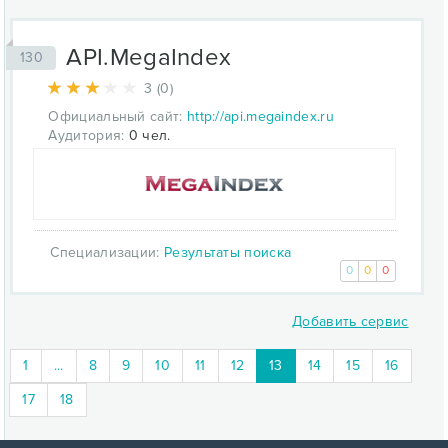
API.MegaIndex
130
3 (0)
Официальный сайт:
http://api.megaindex.ru
Аудитория:
0 чел.
Специализации:
Результаты поиска
0
0
0
Добавить сервис
(current)
1
...
8
9
10
11
12
13
14
15
16
17
18