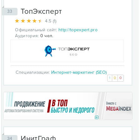
ТопЭксперт
33
4.5 (1)
Официальный сайт:
http://topexpert.pro
Аудитория:
0 чел.
Специализации:
Интернет-маркетинг (SEO)
1
0
0
ИнитГраф
34