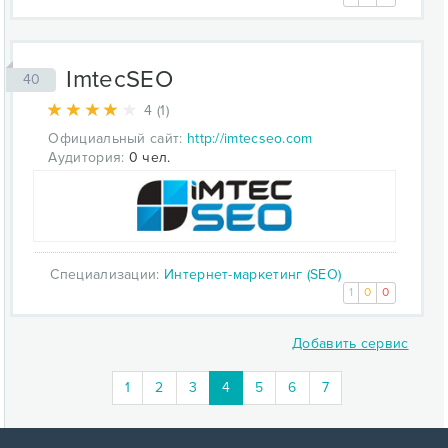
ImtecSEO
40
4 (1)
Официальный сайт:
http://imtecseo.com
Аудитория:
0 чел.
Специализации:
Интернет-маркетинг (SEO)
1
0
0
Добавить сервис
(current)
1
2
3
4
5
6
7