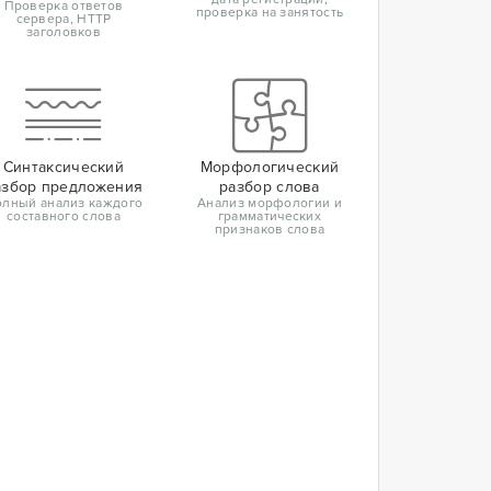
Проверка ответов
проверка на занятость
сервера, HTTP
заголовков
Синтаксический
Морфологический
азбор предложения
разбор слова
лный анализ каждого
Анализ морфологии и
составного слова
грамматических
признаков слова