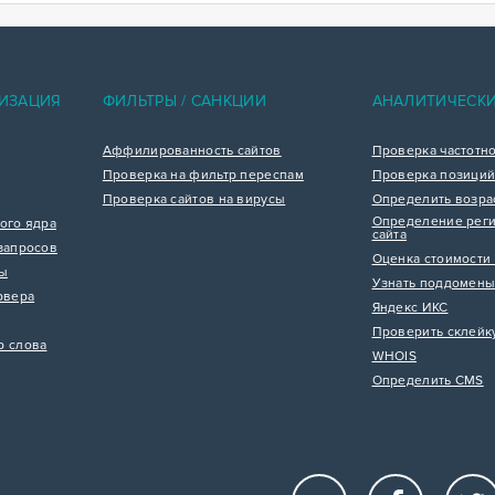
ИЗАЦИЯ
ФИЛЬТРЫ / САНКЦИИ
АНАЛИТИЧЕСК
Аффилированность сайтов
Проверка частотн
Проверка на фильтр переспам
Проверка позиций
Проверка сайтов на вирусы
Определить возра
Определение реги
ого ядра
сайта
запросов
Оценка стоимости 
цы
Узнать поддомены
рвера
Яндекс ИКС
Проверить склейк
р слова
WHOIS
Определить CMS