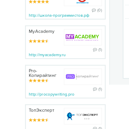
(0)
http://школа-программистов.рф
MyAcademy
(1)
http://myacademy.ru
Pro-
Копирайтинг
(1)
http://procopywriting.pro
ТопЭксперт
(1)