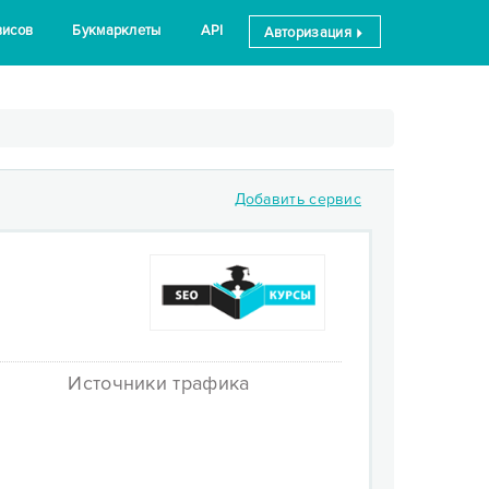
висов
Букмарклеты
API
Авторизация
Добавить сервис
Источники трафика