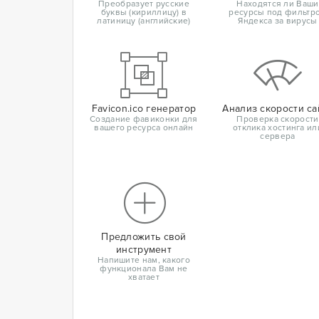
Преобразует русские
Находятся ли Ваши
буквы (кириллицу) в
ресурсы под фильтр
латиницу (английские)
Яндекса за вирусы
Favicon.ico генератор
Анализ скорости са
Создание фавиконки для
Проверка скорости
вашего ресурса онлайн
отклика хостинга ил
сервера
Предложить свой
инструмент
Напишите нам, какого
функционала Вам не
хватает