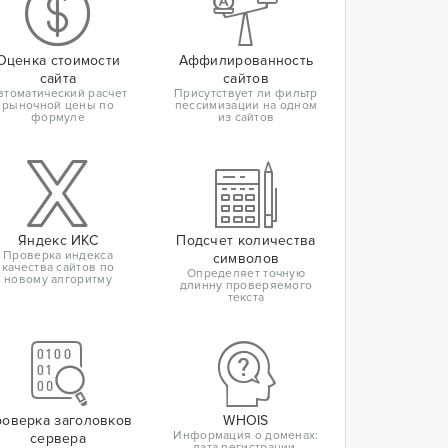
Оценка стоимости
Аффилированность
сайта
сайтов
втоматический расчет
Присутствует ли фильтр
рыночной цены по
пессимизации на одном
формуле
из сайтов
Яндекс ИКС
Подсчет количества
Проверка индекса
символов
качества сайтов по
Определяет точную
новому алгоритму
длинну проверяемого
текста
оверка заголовков
WHOIS
Информация о доменах:
сервера
дата регистрации,