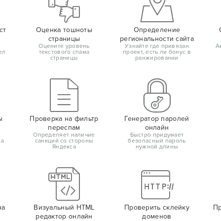
ст
Оценка тошноты
Определение
страницы
региональности сайта
Оцените уровень
Узнайте где привязан
А
ел
текстового спама
проект, есть ли бонус в
страницы
ранжировании
ы
Проверка на фильтр
Генератор паролей
переспам
онлайн
Определяет наличие
Быстро придумает
ка
санкций со стороны
безопасный пароль
Яндекса
нужной длины
на
Визуальный HTML
Проверить склейку
Пр
редактор онлайн
доменов