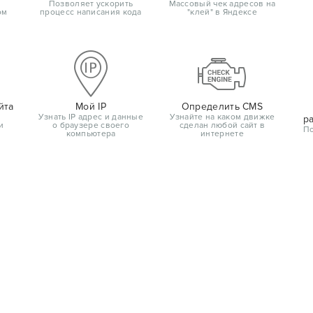
Позволяет ускорить
Массовый чек адресов на
ом
процесс написания кода
"клей" в Яндексе
йта
Мой IP
Определить CMS
Узнать IP адрес и данные
Узнайте на каком движке
р
и
о браузере своего
сделан любой сайт в
По
компьютера
интернете