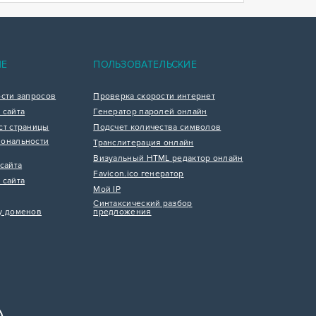
ИЕ
ПОЛЬЗОВАТЕЛЬСКИЕ
ости запросов
Проверка скорости интернет
 сайта
Генератор паролей онлайн
ст страницы
Подсчет количества символов
ональности
Транслитерация онлайн
Визуальный HTML редактор онлайн
сайта
Favicon.ico генератор
 сайта
Мой IP
Синтаксический разбор
у доменов
предложения