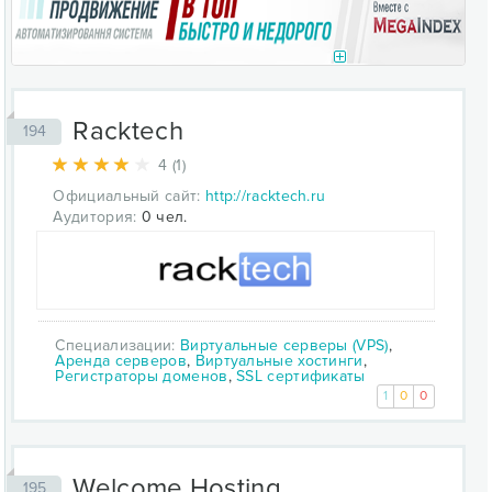
Racktech
194
4 (1)
Официальный сайт:
http://racktech.ru
Аудитория:
0 чел.
Специализации:
Виртуальные серверы (VPS)
,
Аренда серверов
,
Виртуальные хостинги
,
Регистраторы доменов
,
SSL сертификаты
1
0
0
Welcome.Hosting
195