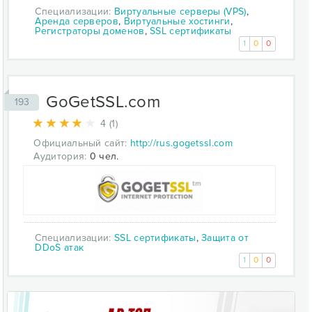
Специализации:
Виртуальные серверы (VPS)
,
Аренда серверов
,
Виртуальные хостинги
,
Регистраторы доменов
,
SSL сертификаты
1
0
0
GoGetSSL.com
193
4 (1)
Официальный сайт:
http://rus.gogetssl.com
Аудитория:
0 чел.
Специализации:
SSL сертификаты
,
Защита от
DDoS атак
1
0
0