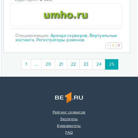
Специализации:
Аренда серверов
,
Виртуальные
хостинги
,
Регистраторы доменов
1
0
0
(current)
1
...
20
21
22
23
24
25
Рейтинг сервисов
Эксперты
Букмарклеты
FAQ