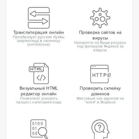
Транслитерация онлайн
Проверка сайтов на
Преобразует русские буквы
вирусы
(кириллицу) в латиницу
Находятся ли Ваши ресурсы
(английские)
под фильтром Яндекса за
вирусы
Визуальный HTML
Проверить склейку
редактор онлайн
доменов
Позволяет ускорить
Массовый чек адресов на
процесс написания кода
"клей" в Яндексе