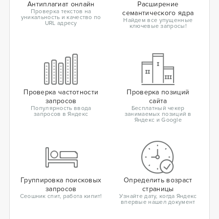
Антиплагиат онлайн
Расширение
Проверка текстов на
семантического ядра
уникальность и качество по
Найдем все упущенные
URL адресу
ключевые запросы!
Проверка частотности
Проверка позиций
запросов
сайта
Популярность ввода
Бесплатный чекер
запросов в Яндекс
занимаемых позиций в
Яндекс и Google
Группировка поисковых
Определить возраст
запросов
страницы
Сеошник спит, работа кипит!
Узнайте дату, когда Яндекс
впервые нашел документ