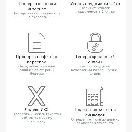
Проверка скорости
Узнать поддомены сайта
Получите список
интернет
поддоменов в 2 клика
Тестирование соединения
на скорость
Проверка на фильтр
Генератор паролей
переспам
онлайн
Определяет наличие
Быстро придумает
санкций со стороны
безопасный пароль нужной
Яндекса
длины
Яндекс ИКС
Подсчет количества
Проверка индекса качества
символов
сайтов по новому
Определяет точную длинну
алгоритму
проверяемого текста