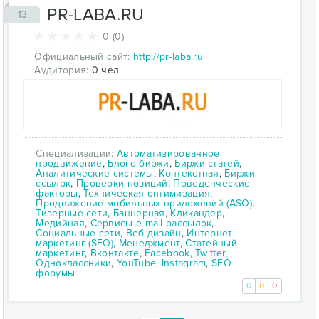
PR-LABA.RU
13
0 (0)
Официальный сайт:
http://pr-laba.ru
Аудитория:
0 чел.
Специализации:
Автоматизированное
продвижение
,
Блого-биржи
,
Биржи статей
,
Аналитические системы
,
Контекстная
,
Биржи
ссылок
,
Проверки позиций
,
Поведенческие
факторы
,
Техническая оптимизация
,
Продвижение мобильных приложений (ASO)
,
Тизерные сети
,
Баннерная
,
Кликандер
,
Медийная
,
Сервисы e-mail рассылок
,
Социальные сети
,
Веб-дизайн
,
Интернет-
маркетинг (SEO)
,
Менеджмент
,
Статейный
маркетинг
,
Вконтакте
,
Facebook
,
Twitter
,
Одноклассники
,
YouTube
,
Instagram
,
SEO
форумы
0
0
0