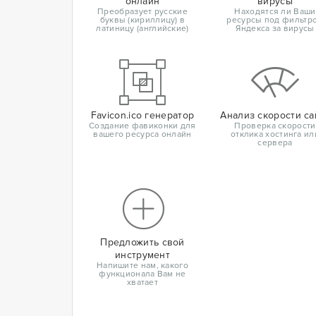
онлайн
вирусы
Преобразует русские
Находятся ли Ваши
буквы (кириллицу) в
ресурсы под фильтр
латиницу (английские)
Яндекса за вирусы
Favicon.ico генератор
Анализ скорости са
Создание фавиконки для
Проверка скорости
вашего ресурса онлайн
отклика хостинга ил
сервера
Предложить свой
инструмент
Напишите нам, какого
функционала Вам не
хватает