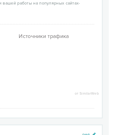
и вашей работы на популярных сайтах-
и и прочее.
ки работы вашего бренда или фирмы,
Источники трафика
 доверия пользователя.
декс и Google.
от SimilarWeb