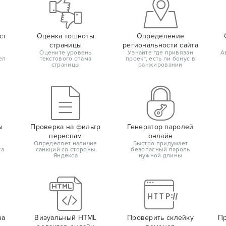
ст
Оценка тошноты
Определение
страницы
региональности сайта
Оцените уровень
Узнайте где привязан
А
ел
текстового спама
проект, есть ли бонус в
страницы
ранжировании
ы
Проверка на фильтр
Генератор паролей
переспам
онлайн
Определяет наличие
Быстро придумает
ка
санкций со стороны
безопасный пароль
Яндекса
нужной длины
на
Визуальный HTML
Проверить склейку
Пр