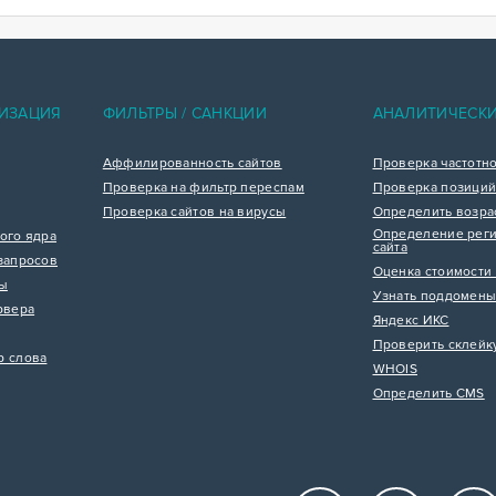
ИЗАЦИЯ
ФИЛЬТРЫ / САНКЦИИ
АНАЛИТИЧЕСК
Аффилированность сайтов
Проверка частотн
Проверка на фильтр переспам
Проверка позиций
Проверка сайтов на вирусы
Определить возра
Определение реги
ого ядра
сайта
запросов
Оценка стоимости 
цы
Узнать поддомены
рвера
Яндекс ИКС
Проверить склейк
р слова
WHOIS
Определить CMS