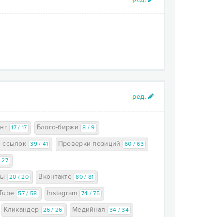
инг
Блого-биржи
17 / 17
8 / 9
и ссылок
Проверки позиций
39 / 41
60 / 63
/ 27
мы
Вконтакте
20 / 20
80 / 81
Tube
Instagram
57 / 58
74 / 75
Кликандер
Медийная
26 / 26
34 / 34