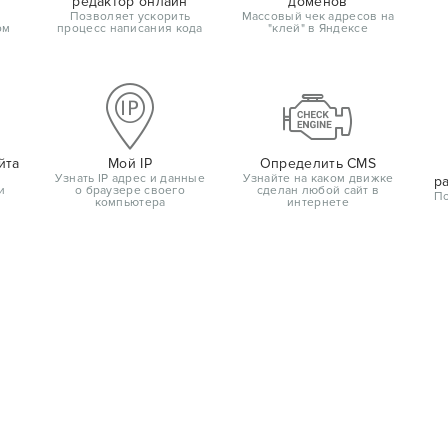
редактор онлайн
доменов
Позволяет ускорить
Массовый чек адресов на
ом
процесс написания кода
"клей" в Яндексе
йта
Мой IP
Определить CMS
Узнать IP адрес и данные
Узнайте на каком движке
р
и
о браузере своего
сделан любой сайт в
По
компьютера
интернете