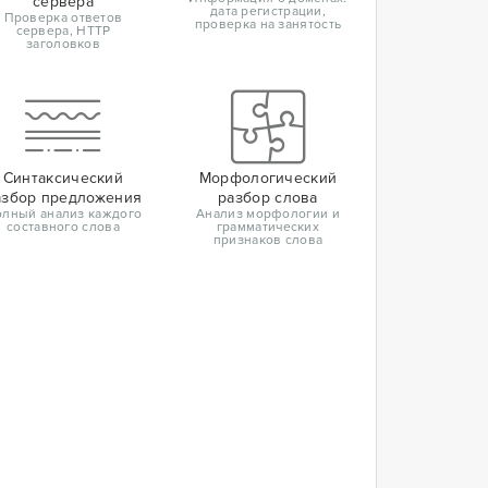
сервера
дата регистрации,
Проверка ответов
проверка на занятость
сервера, HTTP
заголовков
Синтаксический
Морфологический
азбор предложения
разбор слова
лный анализ каждого
Анализ морфологии и
составного слова
грамматических
признаков слова