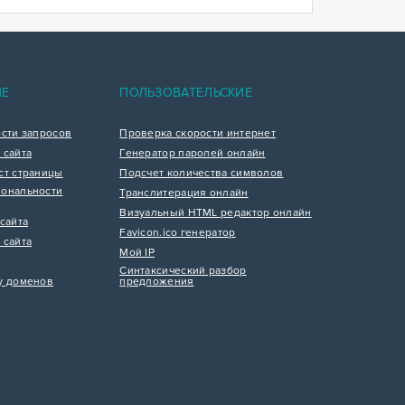
ИЕ
ПОЛЬЗОВАТЕЛЬСКИЕ
ости запросов
Проверка скорости интернет
 сайта
Генератор паролей онлайн
ст страницы
Подсчет количества символов
ональности
Транслитерация онлайн
Визуальный HTML редактор онлайн
сайта
Favicon.ico генератор
 сайта
Мой IP
Синтаксический разбор
у доменов
предложения