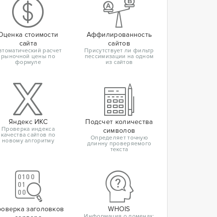
Оценка стоимости
Аффилированность
сайта
сайтов
втоматический расчет
Присутствует ли фильтр
рыночной цены по
пессимизации на одном
формуле
из сайтов
Яндекс ИКС
Подсчет количества
Проверка индекса
символов
качества сайтов по
Определяет точную
новому алгоритму
длинну проверяемого
текста
оверка заголовков
WHOIS
Информация о доменах: